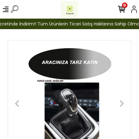
0
etinde İndirim!! Tüm Ürünlerin Ticari Satış Haklarına Sahip Olmak İ