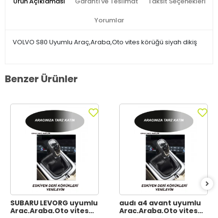
Ürün Açıklaması
Garanti ve Teslimat
Taksit Seçenekleri
Yorumlar
VOLVO S80 Uyumlu Araç,Araba,Oto vites körüğü siyah dikiş
Benzer Ürünler
SUBARU LEVORG uyumlu
audı a4 avant uyumlu
Araç,Araba,Oto vites
Araç,Araba,Oto vites