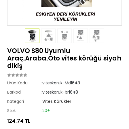
VOLVO S80 Uyumlu
Araç,Araba,Oto vites körüğü siyah
dikiş
Ürün Kodu
:viteskoruk-Md1648
Barkod
:viteskoruk-br1648
Kategori
:Vites Körükleri
Stok
:20+
124,74 TL