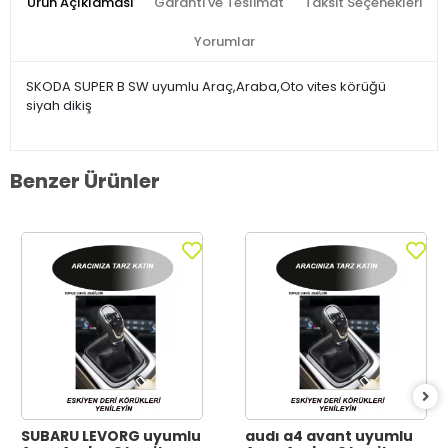
Ürün Açıklaması
Garanti ve Teslimat
Taksit Seçenekleri
Yorumlar
SKODA SUPER B SW uyumlu Araç,Araba,Oto vites körüğü
siyah dikiş
Benzer Ürünler
SUBARU LEVORG uyumlu
audı a4 avant uyumlu