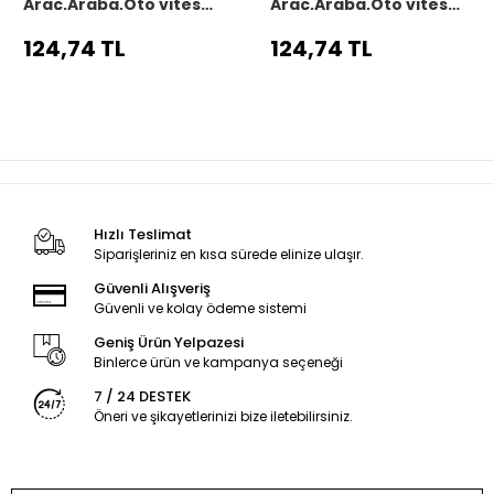
Araç,Araba,Oto vites
Araç,Araba,Oto vites
körüğü siyah dikiş
körüğü siyah dikiş
124,74 TL
124,74 TL
Hızlı Teslimat
Siparişleriniz en kısa sürede elinize ulaşır.
Güvenli Alışveriş
Güvenli ve kolay ödeme sistemi
Geniş Ürün Yelpazesi
Binlerce ürün ve kampanya seçeneği
7 / 24 DESTEK
Öneri ve şikayetlerinizi bize iletebilirsiniz.