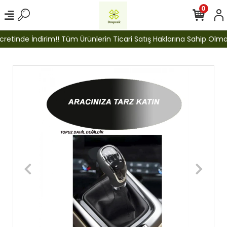
0
etinde İndirim!! Tüm Ürünlerin Ticari Satış Haklarına Sahip Olmak İ