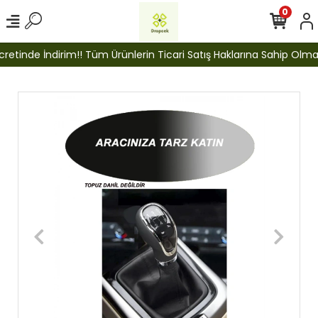
0
etinde İndirim!! Tüm Ürünlerin Ticari Satış Haklarına Sahip Olmak İ