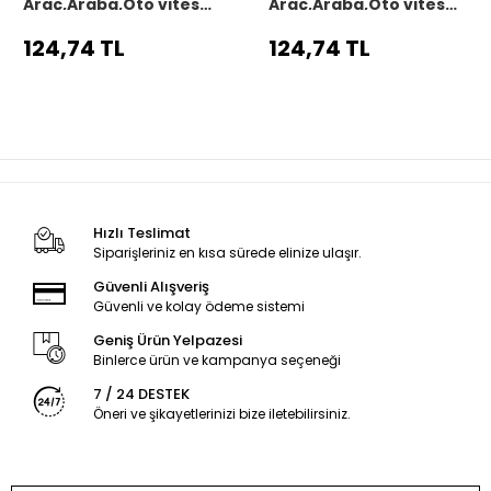
Araç,Araba,Oto vites
Araç,Araba,Oto vites
körüğü siyah dikiş
körüğü siyah dikiş
124,74 TL
124,74 TL
Hızlı Teslimat
Siparişleriniz en kısa sürede elinize ulaşır.
Güvenli Alışveriş
Güvenli ve kolay ödeme sistemi
Geniş Ürün Yelpazesi
Binlerce ürün ve kampanya seçeneği
7 / 24 DESTEK
Öneri ve şikayetlerinizi bize iletebilirsiniz.