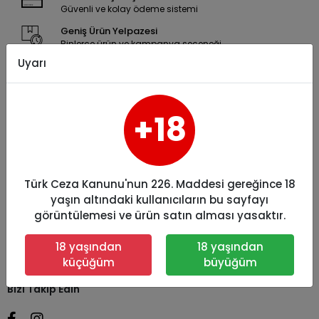
Güvenli ve kolay ödeme sistemi
Geniş Ürün Yelpazesi
Binlerce ürün ve kampanya seçeneği
Uyarı
7 / 24 DESTEK
Öneri ve şikayetlerinizi bize iletebilirsiniz.
+18
Kurumsal
Kategoriler
Türk Ceza Kanunu'nun 226. Maddesi gereğince 18
yaşın altındaki kullanıcıların bu sayfayı
görüntülemesi ve ürün satın alması yasaktır.
Bize Ulaşın
18 yaşından
18 yaşından
küçüğüm
büyüğüm
Bizi Takip Edin