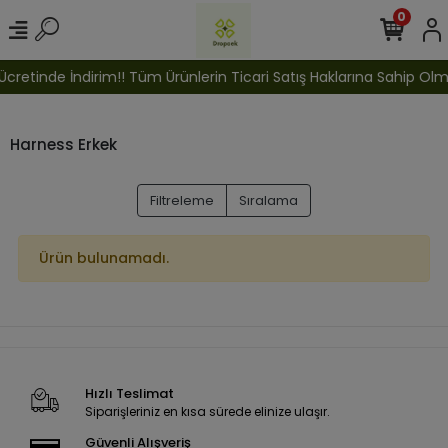
0
cretinde İndirim!! Tüm Ürünlerin Ticari Satış Haklarına Sahip Olmak
Harness Erkek
Filtreleme
Sıralama
Ürün bulunamadı.
Hızlı Teslimat
Siparişleriniz en kısa sürede elinize ulaşır.
Güvenli Alışveriş