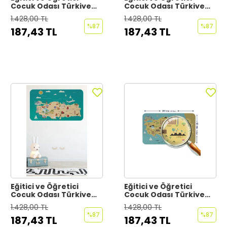
Cocuk Odası Türkiye
Cocuk Odası Türkiye
Haritası Duvar Sticker-
Haritası Duvar Sticker-
1.428,00 TL
1.428,00 TL
60x105-3880
60x105-3879
%87
%87
187,43 TL
187,43 TL
Eğitici ve Öğretici
Eğitici ve Öğretici
Cocuk Odası Türkiye
Cocuk Odası Türkiye
Haritası Duvar Sticker-
Haritası Duvar Sticker-
1.428,00 TL
1.428,00 TL
60x105-3878
60x105-3877
%87
%87
187,43 TL
187,43 TL