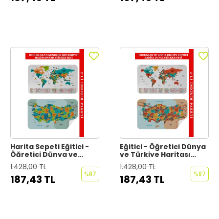
Harita Sepeti Eğitici -
Eğitici - Öğretici Dünya
Öğretici Dünya ve
ve Türkiye Haritası
Türkiye Haritası Çocuk
Çocuk Odası Duvar
1.428,00 TL
1.428,00 TL
Odası Duvar Sticker-
Sticker-60x105-3886
%87
%87
187,43 TL
187,43 TL
60x105-3887