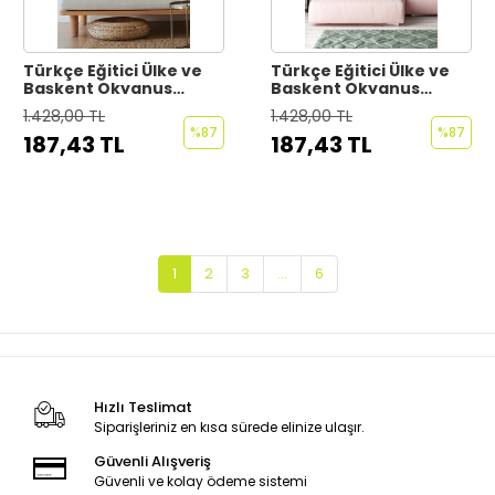
Türkçe Eğitici Ülke ve
Türkçe Eğitici Ülke ve
Başkent Okyanus
Başkent Okyanus
Detaylı Atlası Dünya
Detaylı Atlası Dünya
1.428,00 TL
1.428,00 TL
Haritası Duvar
Haritası Duvar
%87
%87
187,43 TL
187,43 TL
Sticker -60x105-3870
Sticker -60x105-3869
1
2
3
...
6
Hızlı Teslimat
Siparişleriniz en kısa sürede elinize ulaşır.
Güvenli Alışveriş
Güvenli ve kolay ödeme sistemi