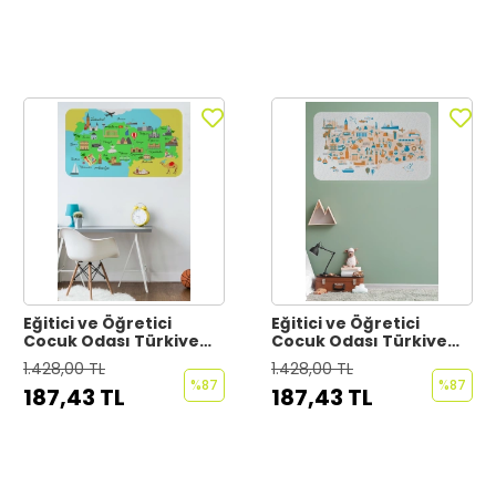
Eğitici ve Öğretici
Eğitici ve Öğretici
Cocuk Odası Türkiye
Cocuk Odası Türkiye
Haritası Duvar Sticker-
Haritası Duvar Sticker-
1.428,00 TL
1.428,00 TL
60x105-3876
60x105-3875
%87
%87
187,43 TL
187,43 TL