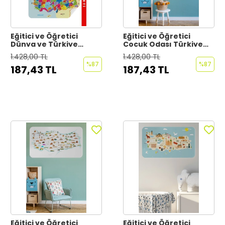
Eğitici ve Öğretici
Eğitici ve Öğretici
Dünya ve Türkiye
Cocuk Odası Türkiye
Haritası Çocuk Odası
Haritası Duvar Sticker-
1.428,00 TL
1.428,00 TL
Duvar Sticker-60x105-
60x105-3881
%87
%87
187,43 TL
187,43 TL
3882
Eğitici ve Öğretici
Eğitici ve Öğretici