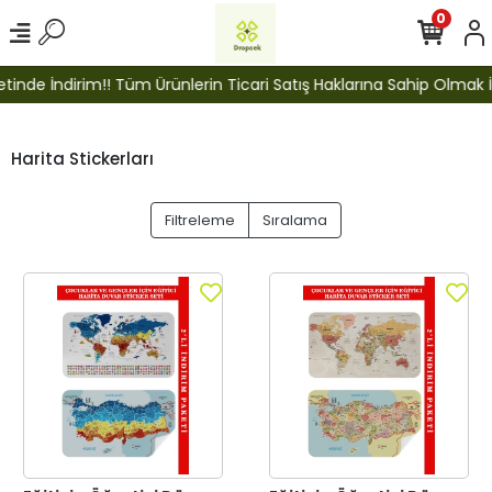
0
de İndirim!! Tüm Ürünlerin Ticari Satış Haklarına Sahip Olmak İçin 
Harita Stickerları
Filtreleme
Sıralama