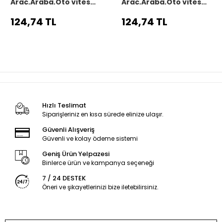
Araç,Araba,Oto vites
Araç,Araba,Oto vites
körüğü siyah dikiş
körüğü siyah dikiş
124,74 TL
124,74 TL
Hızlı Teslimat
Siparişleriniz en kısa sürede elinize ulaşır.
Güvenli Alışveriş
Güvenli ve kolay ödeme sistemi
Geniş Ürün Yelpazesi
Binlerce ürün ve kampanya seçeneği
7 / 24 DESTEK
Öneri ve şikayetlerinizi bize iletebilirsiniz.