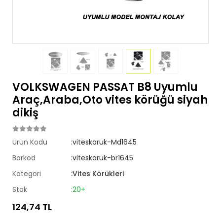
VOLKSWAGEN PASSAT B8 Uyumlu
Araç,Araba,Oto vites körüğü siyah
dikiş
Ürün Kodu
:viteskoruk-Md1645
Barkod
:viteskoruk-br1645
Kategori
:Vites Körükleri
Stok
:20+
124,74 TL