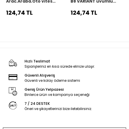
Araç,Araba,Oto vites
B8 VARIANT uyumlu
körüğü siyah dikiş
Araç,Araba,Oto vites
körüğü siyah dikiş
124,74 TL
124,74 TL
Hızlı Teslimat
Siparişleriniz en kısa sürede elinize ulaşır.
Güvenli Alışveriş
Güvenli ve kolay ödeme sistemi
Geniş Ürün Yelpazesi
Binlerce ürün ve kampanya seçeneği
7 / 24 DESTEK
Öneri ve şikayetlerinizi bize iletebilirsiniz.