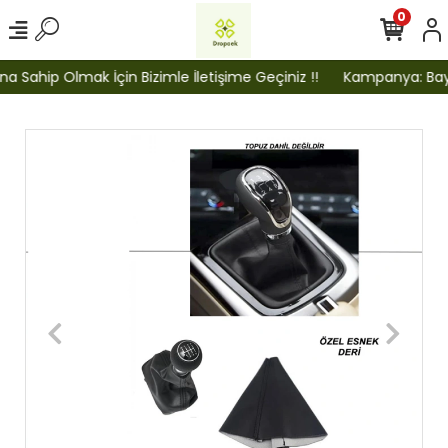
0
a Sahip Olmak İçin Bizimle İletişime Geçiniz !!
Kampanya: Bayili