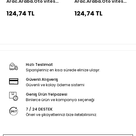
Araç,Araba,Oto vites
Araç,Araba,Oto vites
körüğü siyah dikiş
körüğü siyah dikiş
124,74 TL
124,74 TL
Hızlı Teslimat
Siparişleriniz en kısa sürede elinize ulaşır.
Güvenli Alışveriş
Güvenli ve kolay ödeme sistemi
Geniş Ürün Yelpazesi
Binlerce ürün ve kampanya seçeneği
7 / 24 DESTEK
Öneri ve şikayetlerinizi bize iletebilirsiniz.