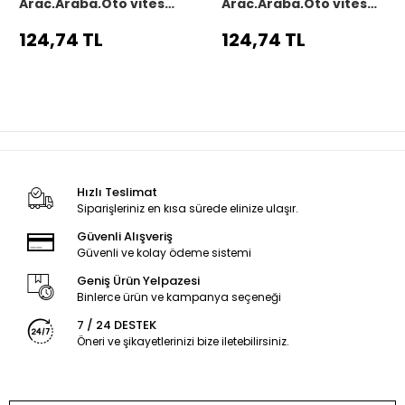
Araç,Araba,Oto vites
Araç,Araba,Oto vites
körüğü siyah dikiş
körüğü siyah dikiş
124,74 TL
124,74 TL
Hızlı Teslimat
Siparişleriniz en kısa sürede elinize ulaşır.
Güvenli Alışveriş
Güvenli ve kolay ödeme sistemi
Geniş Ürün Yelpazesi
Binlerce ürün ve kampanya seçeneği
7 / 24 DESTEK
Öneri ve şikayetlerinizi bize iletebilirsiniz.