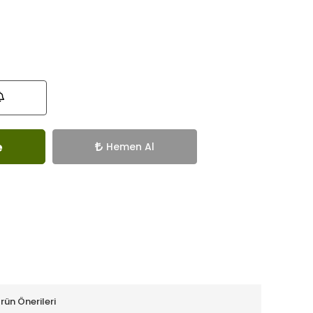
e
Hemen Al
rün Önerileri