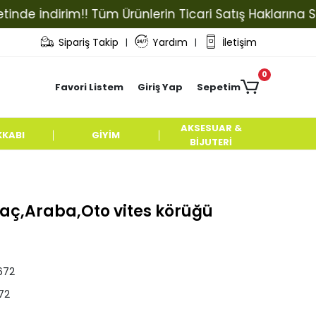
 İndirim!! Tüm Ürünlerin Ticari Satış Haklarına Sahip 
Sipariş Takip
Yardım
İletişim
|
|
0
Favori Listem
Giriş Yap
Sepetim
AKSESUAR &
KKABI
GİYİM
BİJUTERİ
aç,Araba,Oto vites körüğü
672
72