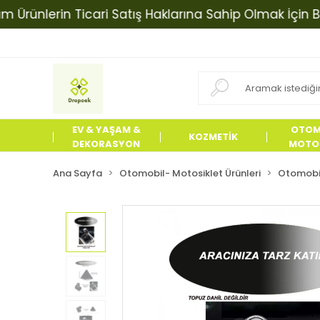
nlerin Ticari Satış Haklarına Sahip Olmak İçin Bizimle
EV & YAŞAM &
OTOM
KOZMETİK
DEKORASYON
MOTOS
ÜRÜN
Ana Sayfa
Otomobil- Motosiklet Ürünleri
Otomobil