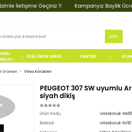
 İletişime Geçiniz !!
Kampanya: Bayilik Ücretinde
ARA
OBİL-
ÖZEL ÜRÜN SERİSİ
FANTEZİ
AYA
İKLET
LERİ
 Ürünleri
Vites Körükleri
PEUGEOT 307 SW uyumlu Ar
siyah dikiş
Ürün Kodu
:viteskoruk-Md1
Barkod
:viteskoruk-br16