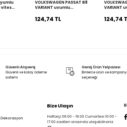
uyumlu
VOLKSWAGEN PASSAT B8
VOLKSWAG
 vites
VARIANT uyumlu
VARIANT u
kiş
Araç,Araba,Oto vites
Araç,Araba
körüğü siyah dikiş
körüğü siy
124,74 TL
124,74 
Güvenli Alışveriş
Geniş Ürün Yelpazesi
Güvenli ve kolay ödeme
Binlerce ürün ve kampan
sistemi
seçeneği
B
Bize Ulaşın
Haftaiçi 09:00 - 19:00 Cumartesi 10:00 -
 Dekorasyon
17:00 saatleri arasında ulaşabilirsiniz.