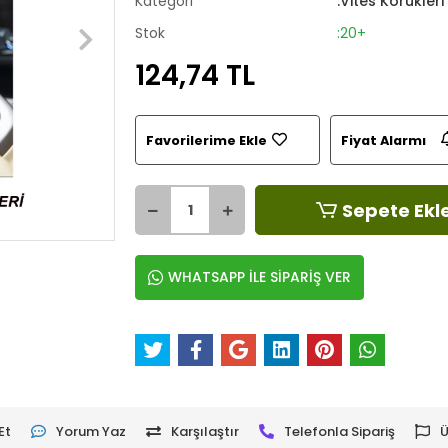
Kategori
:Vites Körükleri
Stok
:20+
124,74 TL
Favorilerime Ekle
Fiyat Alarmı
Sepete Ekl
WHATSAPP İLE SİPARİŞ VER
Et
Yorum Yaz
Karşılaştır
Telefonla Sipariş
Ü