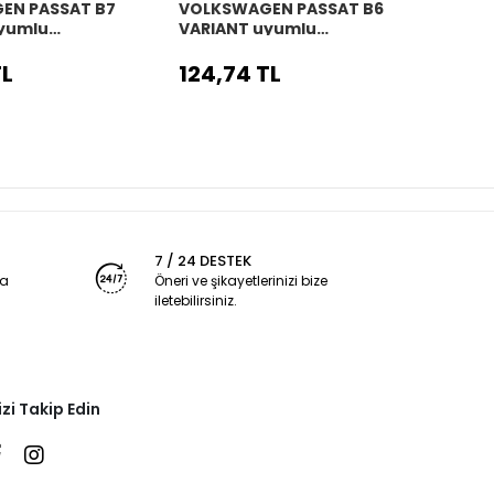
EN PASSAT B7
VOLKSWAGEN PASSAT B6
TOYO
yumlu
VARIANT uyumlu
uyum
,Oto vites
Araç,Araba,Oto vites
vites
ah dikiş
körüğü siyah dikiş
TL
124,74 TL
124,
7 / 24 DESTEK
ya
Öneri ve şikayetlerinizi bize
iletebilirsiniz.
izi Takip Edin