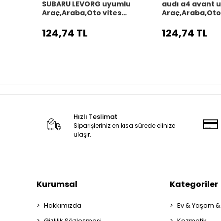
SUBARU LEVORG uyumlu
audı a4 avant 
Araç,Araba,Oto vites
Araç,Araba,Oto
körüğü siyah dikiş
körüğü siyah di
124,74 TL
124,74 TL
Hızlı Teslimat
Siparişleriniz en kısa sürede elinize
ulaşır.
Kurumsal
Kategoriler
Hakkımızda
Ev & Yaşam &
Gizlilik Sözleşmesi
Kozmetik