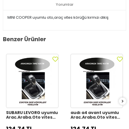
Yorumlar
MINI COOPER uyumlu oto,araç vites körüğü kırmızı dikiş
Benzer Ürünler
SUBARU LEVORG uyumlu
audı a4 avant uyumlu
Araç,Araba,Oto vites
Araç,Araba,Oto vites
körüğü siyah dikiş
körüğü siyah dikiş
124,74 TL
124,74 TL