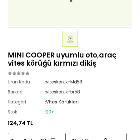
MINI COOPER uyumlu oto,araç
vites körüğü kırmızı dikiş
Ürün Kodu
:viteskoruk-Md58
Barkod
:viteskoruk-br58
Kategori
:Vites Körükleri
Stok
:20+
124,74 TL