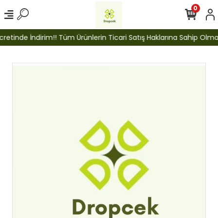
0
etinde İndirim!! Tüm Ürünlerin Ticari Satış Haklarına Sahip Olmak İ