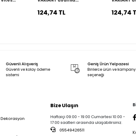
kiş
Araç,Araba,Oto vites
Araç,Araba
körüğü siyah dikiş
körüğü siy
124,74 TL
124,74 
Güvenli Alışveriş
Geniş Ürün Yelpazesi
Güvenli ve kolay ödeme
Binlerce ürün ve kampan
sistemi
seçeneği
B
Bize Ulaşın
Haftaiçi 09:00 - 19:00 Cumartesi 10:00 -
 Dekorasyon
17:00 saatleri arasında ulaşabilirsiniz.
05549426511
K