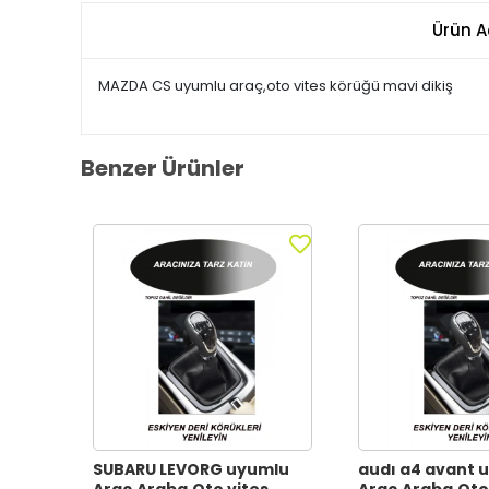
Ürün A
MAZDA CS uyumlu araç,oto vites körüğü mavi dikiş
Benzer Ürünler
SUBARU LEVORG uyumlu
audı a4 avant 
Araç,Araba,Oto vites
Araç,Araba,Oto