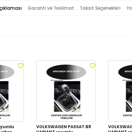
çıklaması
Garanti ve Teslimat
Taksit Seçenekleri
Yo
uyumlu
VOLKSWAGEN PASSAT B8
VOLKSWAG
 vites
VARIANT uyumlu
VARIANT u