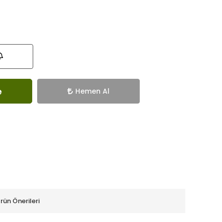
e
Hemen Al
rün Önerileri