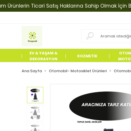
nlerin Ticari Satış Haklarına Sahip Olmak İçin Biziml
EV & YAŞAM &
OTOM
KOZMETİK
DEKORASYON
MOTOS
ÜRÜN
Ana Sayfa
Otomobil- Motosiklet Ürünleri
Otomobil