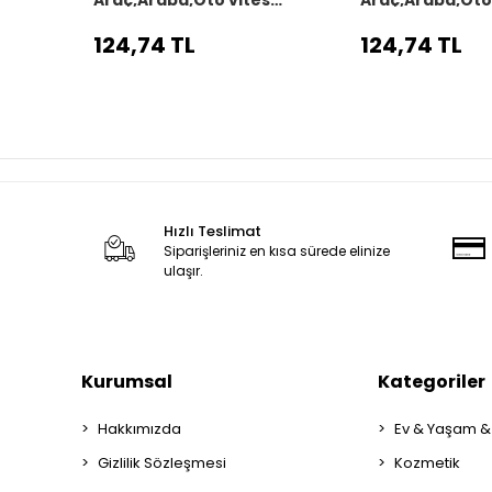
körüğü siyah dikiş
körüğü siyah di
124,74 TL
124,74 TL
Hızlı Teslimat
Siparişleriniz en kısa sürede elinize
ulaşır.
Kurumsal
Kategoriler
Hakkımızda
Ev & Yaşam &
Gizlilik Sözleşmesi
Kozmetik