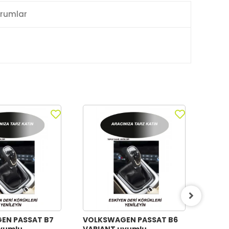
rumlar
EN PASSAT B7
VOLKSWAGEN PASSAT B6
TOYO
yumlu
VARIANT uyumlu
uyum