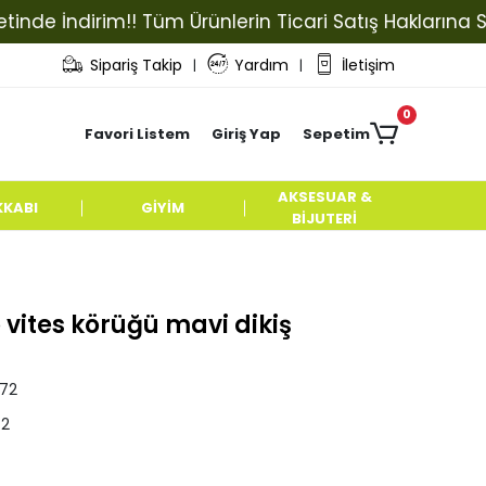
 İndirim!! Tüm Ürünlerin Ticari Satış Haklarına Sahip 
Sipariş Takip
Yardım
İletişim
|
|
0
Favori Listem
Giriş Yap
Sepetim
AKSESUAR &
KKABI
GİYİM
BİJUTERİ
vites körüğü mavi dikiş
572
72