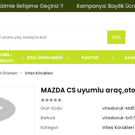
e İletişime Geçiniz !!
Kampanya: Bayilik Ücretinde
ARA
OBİL-
ÖZEL ÜRÜN SERİSİ
FANTEZİ
AYA
İKLET
LERİ
 Ürünleri
Vites Körükleri
MAZDA CS uyumlu araç,oto 
Ürün Kodu
:viteskoruk-Md
Barkod
:viteskoruk-br5
Kategori
:Vites Körükleri