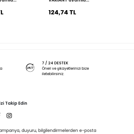
,Oto vites
Araç,Araba,Oto vites
vites
ah dikiş
körüğü siyah dikiş
TL
124,74 TL
124,
7 / 24 DESTEK
ya
Öneri ve şikayetlerinizi bize
iletebilirsiniz.
izi Takip Edin
ampanya, duyuru, bilgilendirmelerden e-posta