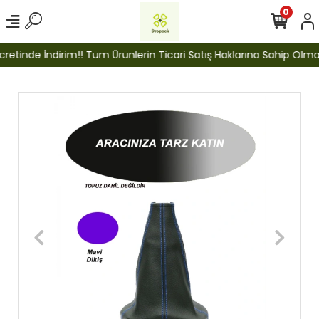
0
etinde İndirim!! Tüm Ürünlerin Ticari Satış Haklarına Sahip Olmak İ