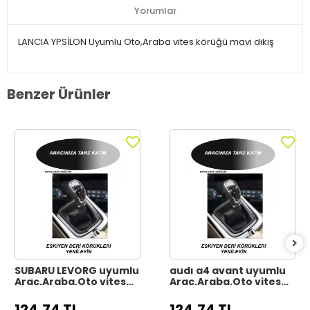
Yorumlar
LANCIA YPSİLON Uyumlu Oto,Araba vites körüğü mavi dikiş
Benzer Ürünler
SUBARU LEVORG uyumlu
audı a4 avant uyumlu
Araç,Araba,Oto vites
Araç,Araba,Oto vites
körüğü siyah dikiş
körüğü siyah dikiş
124,74 TL
124,74 TL