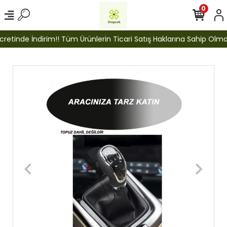
0
etinde İndirim!! Tüm Ürünlerin Ticari Satış Haklarına Sahip Olmak İ