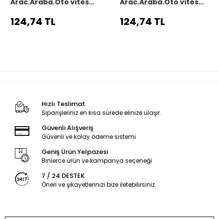
Araç,Araba,Oto vites
Araç,Araba,Oto vites
körüğü siyah dikiş
körüğü siyah dikiş
124,74 TL
124,74 TL
Hızlı Teslimat
Siparişleriniz en kısa sürede elinize ulaşır.
Güvenli Alışveriş
Güvenli ve kolay ödeme sistemi
Geniş Ürün Yelpazesi
Binlerce ürün ve kampanya seçeneği
7 / 24 DESTEK
Öneri ve şikayetlerinizi bize iletebilirsiniz.