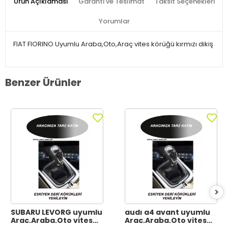
Ürün Açıklaması
Garanti ve Teslimat
Taksit Seçenekleri
Yorumlar
FIAT FIORINO Uyumlu Araba,Oto,Araç vites körüğü kırmızı dikiş
Benzer Ürünler
SUBARU LEVORG uyumlu
audı a4 avant uyumlu
Araç,Araba,Oto vites
Araç,Araba,Oto vites