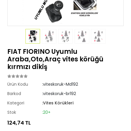
FIAT FIORINO Uyumlu
Araba,Oto,Araç vites körüğü
kırmızı dikiş
Ürün Kodu
:viteskoruk-Md192
Barkod
:viteskoruk-br192
Kategori
:Vites Körükleri
Stok
:20+
124,74 TL