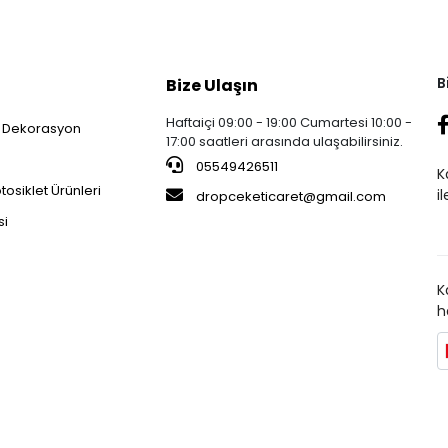
B
Bize Ulaşın
Haftaiçi 09:00 - 19:00 Cumartesi 10:00 -
 Dekorasyon
17:00 saatleri arasında ulaşabilirsiniz.
05549426511
K
osiklet Ürünleri
i
dropceketicaret@gmail.com
si
K
h