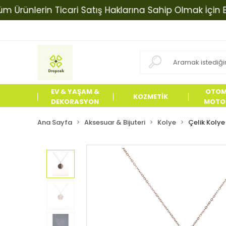
nlerin Ticari Satış Haklarına Sahip Olmak İçin Biziml
EV & YAŞAM &
OTOM
KOZMETİK
DEKORASYON
MOTOS
ÜRÜN
Ana Sayfa
Aksesuar & Bijuteri
Kolye
Çelik Kolye