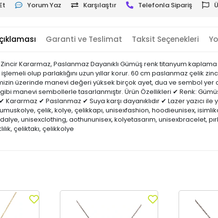
Et
Yorum Yaz
Karşılaştır
Telefonla Sipariş
Ü
çıklaması
Garanti ve Teslimat
Taksit Seçenekleri
Yo
Zincir Kararmaz, Paslanmaz Dayanıklı Gümüş renk titanyum kaplama
şlemeli olup parlaklığını uzun yıllar korur. 60 cm paslanmaz çelik zincir
zin üzerinde manevi değeri yüksek birçok ayet, dua ve sembol yer alır
Kehf gibi manevi sembollerle tasarlanmıştır. Ürün Özellikleri ✔ Renk: 
✔ Kararmaz ✔ Paslanmaz ✔ Suya karşı dayanıklıdır ✔ Lazer yazıcı ile y
umuskolye, çelik, kolye, çelikkapı, unisexfashion, hoodieunisex, isim
lye, unisexclothing, aothununisex, kolyetasarım, unisexbracelet, pır
k, çeliktakı, çelikkolye