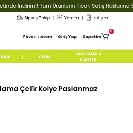
 İndirim!! Tüm Ürünlerin Ticari Satış Haklarına Sahip 
Sipariş Takip
Yardım
İletişim
|
|
0
Favori Listem
Giriş Yap
Sepetim
AKSESUAR &
KKABI
GİYİM
BİJUTERİ
lama Çelik Kolye Paslanmaz