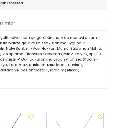
rün Önerileri
rumlar
 çelik kolye, hem şık görünüm hem de manevi anlam
 ile birlikte gelir ve unisex kullanıma uygundur.
: Nal-ı Şerif, Elif-Vav, Hakkani Mührü, Süleyman Mührü,
Gümüş ✔ Kaplama: Titanyum Kaplama Çelik ✔ kolye Çapı: 30
azılmıştır ✔ Günlük kullanıma uygun ✔ Unisex (Kadın –
likolye, kararmaz, paslanmazsudeposu, unisex,
lantakolye, paslanmaztaki, ibrahimçelikkol,