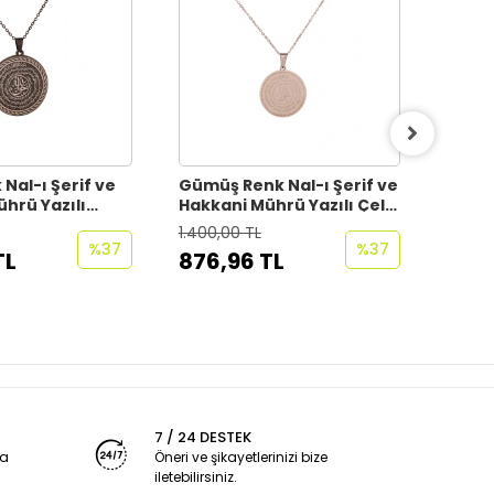
 Nal-ı Şerif ve
Gümüş Renk Nal-ı Şerif ve
Gümüş
hrü Yazılı
Hakkani Mührü Yazılı Çelik
Yazılı
lanmaz
Kolye Kararmaz
Kara
1.400,00 TL
1.400,
incir (unisex)
Paslanmaz Zincir
Zinci
%37
%37
TL
876,96 TL
876,
7 / 24 DESTEK
ya
Öneri ve şikayetlerinizi bize
iletebilirsiniz.