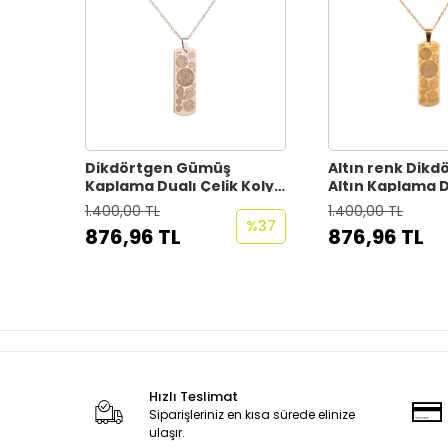
Dikdörtgen Gümüş
Altın renk Dikd
Kaplama Dualı Çelik Kolye
Altın Kaplama D
Çelik Zincirli kararmaz
Kolye Çelik Zinci
1.400,00 TL
1.400,00 TL
paslanmaz silinmez
kararmaz pasl
%37
876,96 TL
876,96 TL
silinmez
Hızlı Teslimat
Siparişleriniz en kısa sürede elinize
ulaşır.