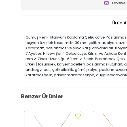
Tavsiye 
Ürün A
Gümüş Renk Titanyum Kaplama Çelik Kolye Paslanmaz 
taşıyan özel bir tasarımdır. 30 mm çelik madalyon lazer i
Kararmaz, paslanmaz ve suya karşı dayanıklıdır. Kolyemi
7 Ayetler, Hilye-i Şerif, Celcelütiye, Kıtmir ve Ashabı 
mm ✔ Zincir Uzunluğu: 60 cm ✔ Zincir: Paslanmaz Çelik 
Erkek) tasunisex, kolyemodelleri, paslanmazkutuharf, g
androgynous, çelikbileklik, gümüşkolye, paslanmazsanda
kararmazçelik, paslanmazortasehpa, duygusaldayanıklılı
Benzer Ürünler