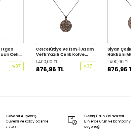
örtgen
Celcelütiye ve İsm-i Azam
Siyah Çelik
ualı Çelik
Vefk Yazılı Çelik Kolye
Hakkani Mü
rli
Titanyum Renk
Kolye Pas
1.400,00 TL
1.400,00 TL
anmaz
Paslanmaz Zincir (Unisex)
Kararmaz Z
%37
%37
876,96 TL
876,96 
Güvenli Alışveriş
Geniş Ürün Yelpazesi
Güvenli ve kolay ödeme
Binlerce ürün ve kampan
sistemi
seçeneği