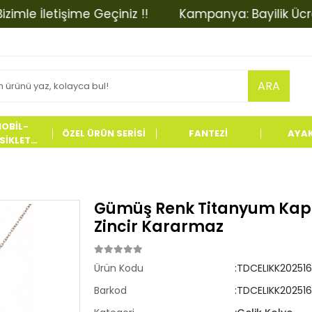
e İletişime Geçiniz !!
Kampanya: Bayilik Ücretinde
ARA
OBİL-
ÖZEL ÜRÜN SERİSİ
FANTEZİ
AYA
İKLET
LERİ
Gümüş Renk Titanyum Kap
Zincir Kararmaz
Ürün Kodu
:TDCELIKK202516
Barkod
:TDCELIKK202516