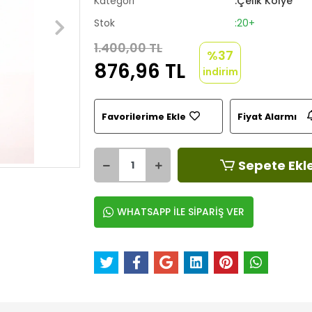
Kategori
:Çelik Kolye
Stok
:20+
1.400,00 TL
%37
876,96 TL
indirim
Favorilerime Ekle
Fiyat Alarmı
Sepete Ekl
WHATSAPP İLE SİPARİŞ VER