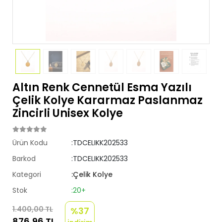
Altın Renk Cennetül Esma Yazılı
Çelik Kolye Kararmaz Paslanmaz
Zincirli Unisex Kolye
Ürün Kodu
:TDCELIKK202533
Barkod
:TDCELIKK202533
Kategori
:Çelik Kolye
Stok
:20+
1.400,00 TL
%37
876,96 TL