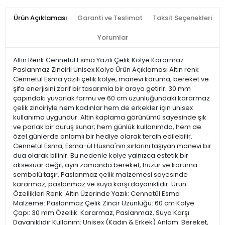
Ürün Açıklaması
Garanti ve Teslimat
Taksit Seçenekleri
Yorumlar
Altın Renk Cennetül Esma Yazılı Çelik Kolye Kararmaz
Paslanmaz Zincirli Unisex Kolye Ürün Açıklaması Altın renk
Cennetül Esma yazılı çelik kolye, manevi koruma, bereket ve
şifa enerjisini zarif bir tasarımla bir araya getirir. 30 mm
çapındaki yuvarlak formu ve 60 cm uzunluğundaki kararmaz
çelik zinciriyle hem kadınlar hem de erkekler için unisex
kullanıma uygundur. Altın kaplama görünümü sayesinde şık
ve parlak bir duruş sunar; hem günlük kullanımda, hem de
özel günlerde anlamlı bir hediye olarak tercih edilebilir.
Cennetül Esma, Esma-ül Hüsna'nın sırlarını taşıyan manevi bir
dua olarak bilinir. Bu nedenle kolye yalnızca estetik bir
aksesuar değil, aynı zamanda bereket, huzur ve koruma
sembolü taşır. Paslanmaz çelik malzemesi sayesinde
kararmaz, paslanmaz ve suya karşı dayanıklıdır. Ürün
Özellikleri Renk: Altın Üzerinde Yazılı: Cennetül Esma
Malzeme: Paslanmaz Çelik Zincir Uzunluğu: 60 cm Kolye
Çapı: 30 mm Özellik: Kararmaz, Paslanmaz, Suya Karşı
Dayanıklıdır Kullanım: Unisex (Kadın & Erkek) Anlam: Bereket,