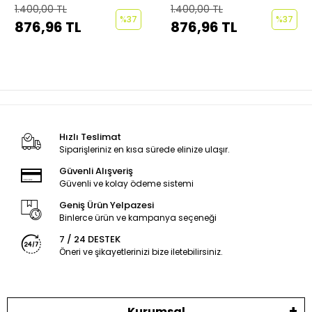
Kolye Çelik Zincirli
Çelik Kolye Çelik Zincirli
1.400,00 TL
1.400,00 TL
kararmaz paslanmaz
kararmaz paslanmaz
%37
%37
876,96 TL
876,96 TL
silinmez
silinmez
Hızlı Teslimat
Siparişleriniz en kısa sürede elinize ulaşır.
Güvenli Alışveriş
Güvenli ve kolay ödeme sistemi
Geniş Ürün Yelpazesi
Binlerce ürün ve kampanya seçeneği
7 / 24 DESTEK
Öneri ve şikayetlerinizi bize iletebilirsiniz.
Kurumsal