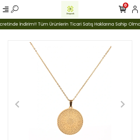
0
etinde İndirim!! Tüm Ürünlerin Ticari Satış Haklarına Sahip Olmak İ