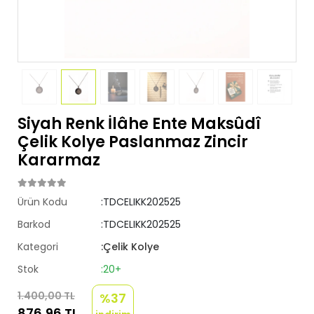
Siyah Renk İlâhe Ente Maksûdî
Çelik Kolye Paslanmaz Zincir
Kararmaz
Ürün Kodu
:TDCELIKK202525
Barkod
:TDCELIKK202525
Kategori
:Çelik Kolye
Stok
:20+
1.400,00 TL
%37
876,96 TL