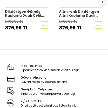
Dikdörtgen Gümüş
Altın renk Dikdörtgen
Kaplama Dualı Çelik
Altın Kaplama Dualı
Kolye Çelik Zincirli
Çelik Kolye Çelik Zincirli
1.400,00 TL
1.400,00 TL
kararmaz paslanmaz
kararmaz paslanmaz
%37
%37
876,96 TL
876,96 TL
silinmez
silinmez
Hızlı Teslimat
Siparişleriniz en kısa sürede elinize ulaşır.
Güvenli Alışveriş
Güvenli ve kolay ödeme sistemi
Geniş Ürün Yelpazesi
Binlerce ürün ve kampanya seçeneği
7 / 24 DESTEK
Öneri ve şikayetlerinizi bize iletebilirsiniz.