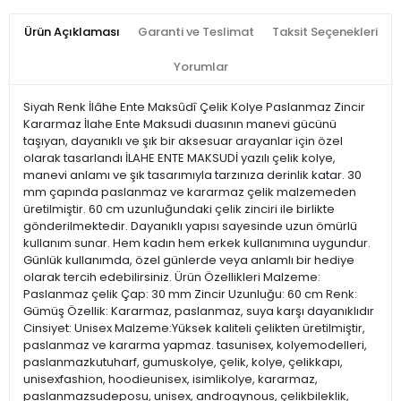
Ürün Açıklaması
Garanti ve Teslimat
Taksit Seçenekleri
Yorumlar
Siyah Renk İlâhe Ente Maksûdî Çelik Kolye Paslanmaz Zincir
Kararmaz İlahe Ente Maksudi duasının manevi gücünü
taşıyan, dayanıklı ve şık bir aksesuar arayanlar için özel
olarak tasarlandı İLAHE ENTE MAKSUDİ yazılı çelik kolye,
manevi anlamı ve şık tasarımıyla tarzınıza derinlik katar. 30
mm çapında paslanmaz ve kararmaz çelik malzemeden
üretilmiştir. 60 cm uzunluğundaki çelik zinciri ile birlikte
gönderilmektedir. Dayanıklı yapısı sayesinde uzun ömürlü
kullanım sunar. Hem kadın hem erkek kullanımına uygundur.
Günlük kullanımda, özel günlerde veya anlamlı bir hediye
olarak tercih edebilirsiniz. Ürün Özellikleri Malzeme:
Paslanmaz çelik Çap: 30 mm Zincir Uzunluğu: 60 cm Renk:
Gümüş Özellik: Kararmaz, paslanmaz, suya karşı dayanıklıdır
Cinsiyet: Unisex Malzeme:Yüksek kaliteli çelikten üretilmiştir,
paslanmaz ve kararma yapmaz. tasunisex, kolyemodelleri,
paslanmazkutuharf, gumuskolye, çelik, kolye, çelikkapı,
unisexfashion, hoodieunisex, isimlikolye, kararmaz,
paslanmazsudeposu, unisex, androgynous, çelikbileklik,