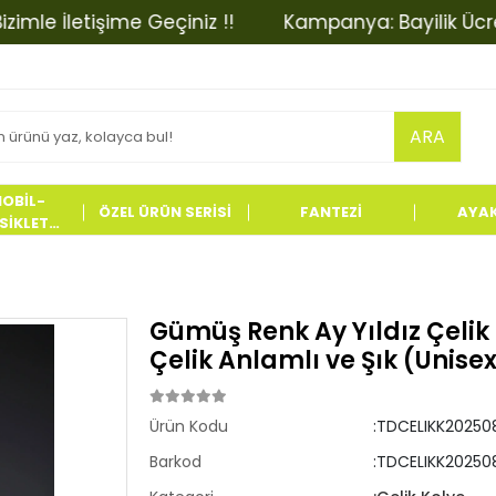
 İletişime Geçiniz !!
Kampanya: Bayilik Ücretinde
ARA
OBİL-
ÖZEL ÜRÜN SERİSİ
FANTEZİ
AYA
İKLET
LERİ
Gümüş Renk Ay Yıldız Çeli
Çelik Anlamlı ve Şık (Unise
Ürün Kodu
:TDCELIKK20250
Barkod
:TDCELIKK20250