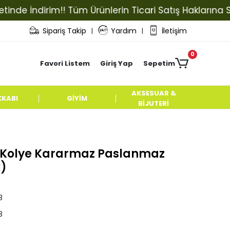
 İndirim!! Tüm Ürünlerin Ticari Satış Haklarına Sahip 
Sipariş Takip
Yardım
İletişim
|
|
0
Favori Listem
Giriş Yap
Sepetim
AKSESUAR &
KKABI
GİYİM
BİJUTERİ
k Kolye Kararmaz Paslanmaz
x)
8
8