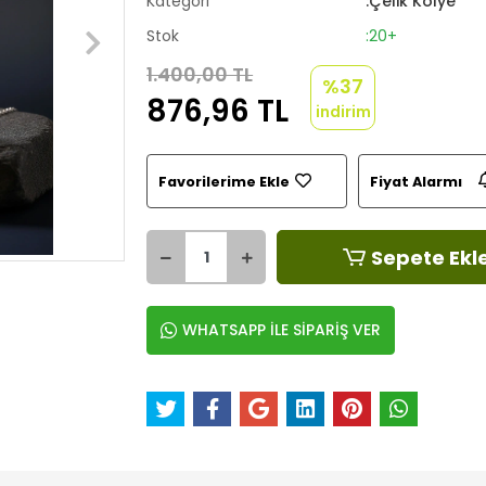
Kategori
:Çelik Kolye
Stok
:20+
1.400,00 TL
%37
876,96 TL
indirim
Favorilerime Ekle
Fiyat Alarmı
Sepete Ekl
WHATSAPP İLE SİPARİŞ VER