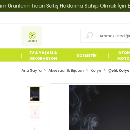
nlerin Ticari Satış Haklarına Sahip Olmak İçin Bizimle
EV & YAŞAM &
OTOM
KOZMETİK
DEKORASYON
MOTOS
ÜRÜN
Ana Sayfa
Aksesuar & Bijuteri
Kolye
Çelik Kolye