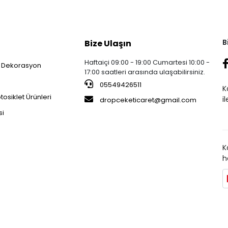
B
Bize Ulaşın
Haftaiçi 09:00 - 19:00 Cumartesi 10:00 -
 Dekorasyon
17:00 saatleri arasında ulaşabilirsiniz.
05549426511
K
osiklet Ürünleri
i
dropceketicaret@gmail.com
si
K
h