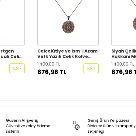
örtgen
Celcelütiye ve İsm-i Azam
Siyah Çelik
ualı Çelik
Vefk Yazılı Çelik Kolye
Hakkani Mü
rli
Titanyum Renk
Kolye Pas
1.400,00 TL
1.400,00 TL
anmaz
Paslanmaz Zincir (Unisex)
Kararmaz Z
%37
%37
876,96 TL
876,96 
Güvenli Alışveriş
Geniş Ürün Yelpazesi
Güvenli ve kolay ödeme
Binlerce ürün ve kampan
sistemi
seçeneği