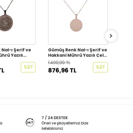
 Nal-ı Şerif ve
Gümüş Renk Nal-ı Şerif ve
Gümüş
hrü Yazılı
Hakkani Mührü Yazılı Çelik
Yazılı
lanmaz
Kolye Kararmaz
Kara
1.400,00 TL
1.400,
incir (unisex)
Paslanmaz Zincir
Zinci
%37
%37
TL
876,96 TL
876,
7 / 24 DESTEK
ya
Öneri ve şikayetlerinizi bize
iletebilirsiniz.