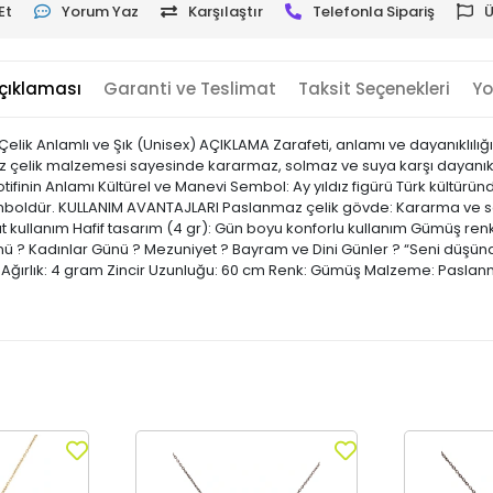
Et
Yorum Yaz
Karşılaştır
Telefonla Sipariş
Ü
çıklaması
Garanti ve Teslimat
Taksit Seçenekleri
Yo
ik Anlamlı ve Şık (Unisex) AÇIKLAMA Zarafeti, anlamı ve dayanıklılığı 
az çelik malzemesi sayesinde kararmaz, solmaz ve suya karşı dayanık
Motifinin Anlamı Kültürel ve Manevi Sembol: Ay yıldız figürü Türk kültürü
r semboldür. KULLANIM AVANTAJLARI Paslanmaz çelik gövde: Kararma ve s
rahat kullanım Hafif tasarım (4 gr): Gün boyu konforlu kullanım Gümüş 
nü ? Kadınlar Günü ? Mezuniyet ? Bayram ve Dini Günler ? “Seni düşün
ırlık: 4 gram Zincir Uzunluğu: 60 cm Renk: Gümüş Malzeme: Paslanmaz çe