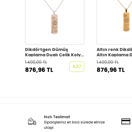
Dikdörtgen Gümüş
Altın renk Dikd
Kaplama Dualı Çelik Kolye
Altın Kaplama D
Çelik Zincirli kararmaz
Kolye Çelik Zinci
1.400,00 TL
1.400,00 TL
paslanmaz silinmez
kararmaz pasl
%37
876,96 TL
876,96 TL
silinmez
Hızlı Teslimat
Siparişleriniz en kısa sürede elinize
ulaşır.