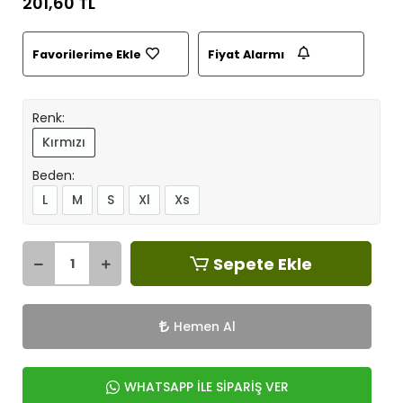
201,60 TL
Favorilerime Ekle
Fiyat Alarmı
Renk:
Kırmızı
Beden:
L
M
S
Xl
Xs
Sepete Ekle
Hemen Al
WHATSAPP İLE SİPARİŞ VER