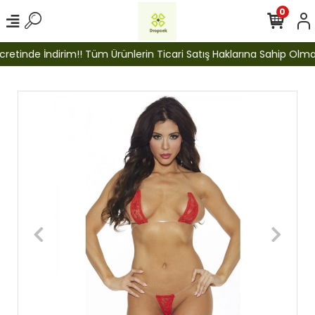
0
etinde İndirim!! Tüm Ürünlerin Ticari Satış Haklarına Sahip Olmak İ