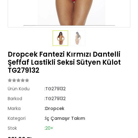
Dropcek Fantezi Kırmızı Dantelli
Şeffaf Lastikli Seksi Sütyen Külot
TG279132
Ürün Kodu
:TG279132
Barkod
:TG279132
Marka
:Dropcek
Kategori
:İç Çamaşır Takım
Stok
:20+