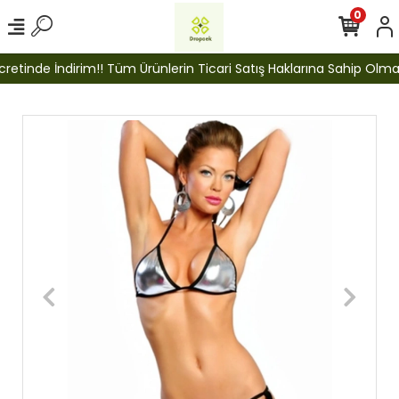
0
tinde İndirim!! Tüm Ürünlerin Ticari Satış Haklarına Sahip Olmak İ