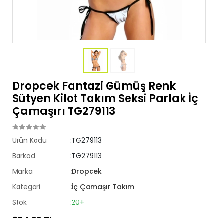
Dropcek Fantazi Gümüş Renk
Sütyen Kilot Takım Seksi Parlak İç
Çamaşırı TG279113
Ürün Kodu
:TG279113
Barkod
:TG279113
Marka
:Dropcek
Kategori
:İç Çamaşır Takım
Stok
:20+