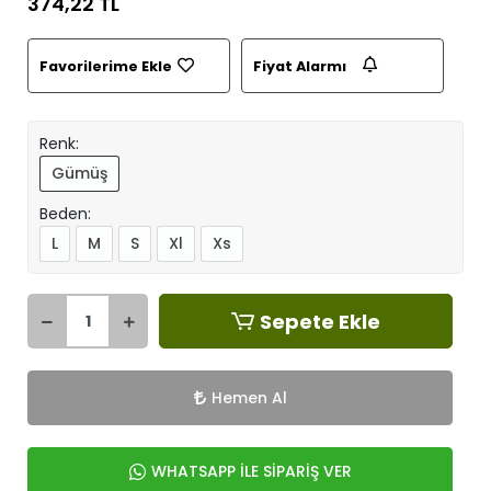
374,22 TL
Favorilerime Ekle
Fiyat Alarmı
Renk:
Gümüş
Beden:
L
M
S
Xl
Xs
Sepete Ekle
Hemen Al
WHATSAPP İLE SİPARİŞ VER