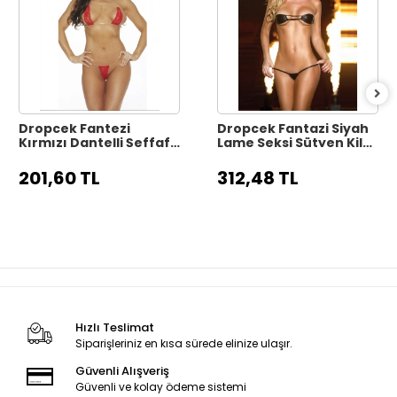
Dropcek Fantezi
Dropcek Fantazi Siyah
Kırmızı Dantelli Şeffaf
Lame Seksi Sütyen Kilot
Lastikli Seksi Sütyen
Takımı TG279140
Külot TG279132
201,60 TL
312,48 TL
Hızlı Teslimat
Siparişleriniz en kısa sürede elinize ulaşır.
Güvenli Alışveriş
Güvenli ve kolay ödeme sistemi