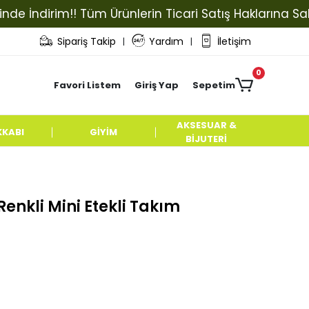
dirim!! Tüm Ürünlerin Ticari Satış Haklarına Sahip Olm
Sipariş Takip
Yardım
İletişim
|
|
0
Favori Listem
Giriş Yap
Sepetim
AKSESUAR &
KKABI
GİYİM
BİJUTERİ
Renkli Mini Etekli Takım