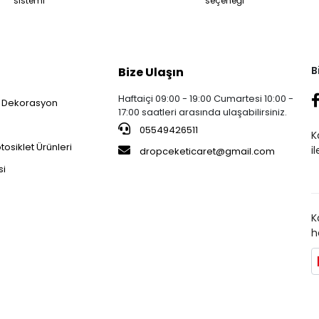
sistemi
seçeneği
B
Bize Ulaşın
Haftaiçi 09:00 - 19:00 Cumartesi 10:00 -
 Dekorasyon
17:00 saatleri arasında ulaşabilirsiniz.
05549426511
K
osiklet Ürünleri
i
dropceketicaret@gmail.com
si
K
h