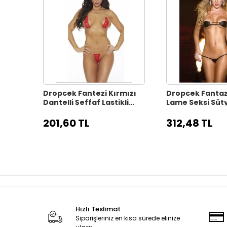
Dropcek Fantezi Kırmızı
Dropcek Fantaz
Dantelli Şeffaf Lastikli
Lame Seksi Süty
Seksi Sütyen Külot
Takımı TG2791
TG279132
201,60 TL
312,48 TL
Hızlı Teslimat
Siparişleriniz en kısa sürede elinize