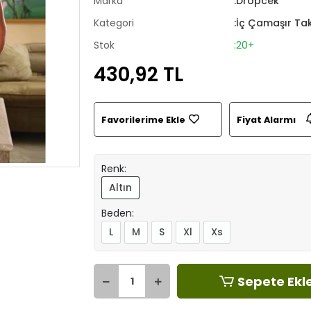
Marka
:Dropcek
Kategori
:İç Çamaşır Ta
Stok
:20+
430,92 TL
Favorilerime Ekle
Fiyat Alarmı
Renk:
Altın
Beden:
L
M
S
Xl
Xs
Sepete Ekl