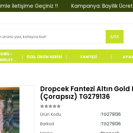
letişime Geçiniz !!
Kampanya: Bayilik Ücretinde İn
ARA
OBİL-
ÖZEL ÜRÜN SERİSİ
FANTEZİ
AYA
İKLET
LERİ
Dropcek Fantezi Altın Gold 
(Çorapsız) TG279136
Ürün Kodu
:TG279136
Barkod
:TG279136