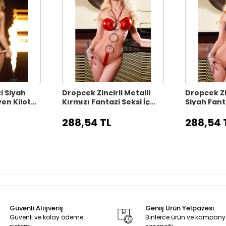
i Siyah
Dropcek Zincirli Metalli
Dropcek Zin
en Kilot
Kırmızı Fantazi Seksi İç
Siyah Fanta
40
Giyim TG279187
Giyim TG2
288,54 TL
288,54 
Güvenli Alışveriş
Geniş Ürün Yelpazesi
Güvenli ve kolay ödeme
Binlerce ürün ve kampan