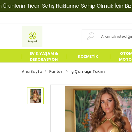
rin Ticari Satış Haklarına Sahip Olmak İçin Bizimle İ
EV & YAŞAM &
OTOM
KOZMETİK
DEKORASYON
MOTOS
ÜRÜN
Ana Sayfa
Fantezi
İç Çamaşır Takım