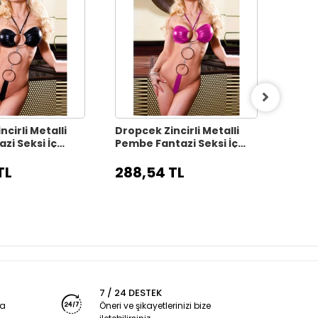
cirli Metalli
Dropcek Zincirli Metalli
Dropc
zi Seksi İç
Pembe Fantazi Seksi İç
Seksi
79186
Giyim TG279185
TL
288,54 TL
273,
7 / 24 DESTEK
ya
Öneri ve şikayetlerinizi bize