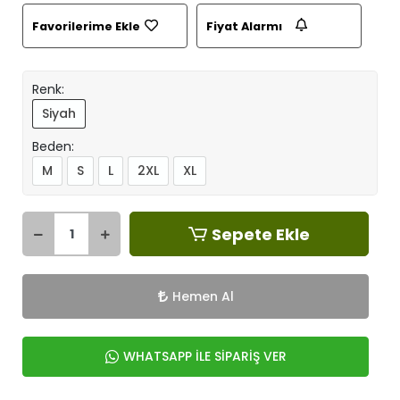
Favorilerime Ekle
Fiyat Alarmı
Renk:
Siyah
Beden:
M
S
L
2XL
XL
Sepete Ekle
Hemen Al
WHATSAPP İLE SİPARİŞ VER