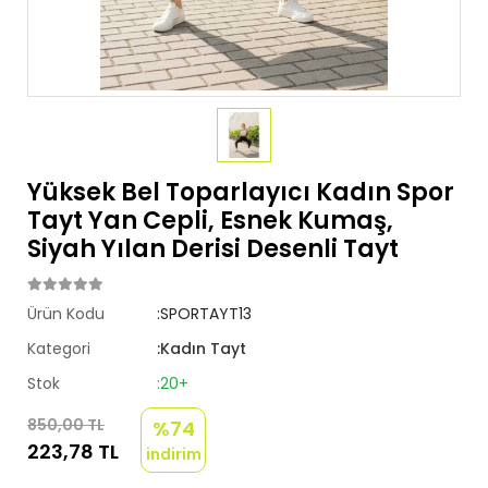
Yüksek Bel Toparlayıcı Kadın Spor
Tayt Yan Cepli, Esnek Kumaş,
Siyah Yılan Derisi Desenli Tayt
Ürün Kodu
:SPORTAYT13
Kategori
:Kadın Tayt
Stok
:20+
850,00 TL
%74
223,78 TL
indirim