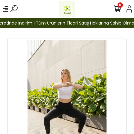
0
tinde İndirim!! Tüm Ürünlerin Ticari Satış Haklarına Sahip Olmak İ