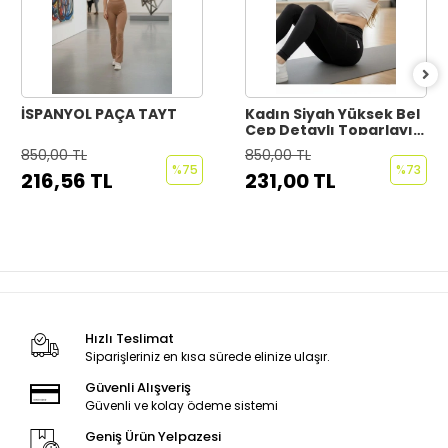
İSPANYOL PAÇA TAYT
Kadın Siyah Yüksek Bel
Cep Detaylı Toparlayıcı
Dalgıç Tayt – Spor ve
850,00 TL
850,00 TL
Günlük Kullanım
%75
%73
216,56 TL
231,00 TL
Hızlı Teslimat
Siparişleriniz en kısa sürede elinize ulaşır.
Güvenli Alışveriş
Güvenli ve kolay ödeme sistemi
Geniş Ürün Yelpazesi