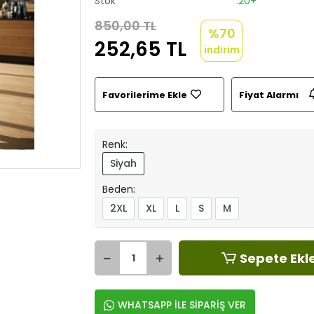
Stok
:20+
850,00 TL
%70
252,65 TL
indirim
Favorilerime Ekle
Fiyat Alarmı
Renk:
Siyah
Beden:
2XL
XL
L
S
M
Sepete Ekl
WHATSAPP İLE SİPARİŞ VER