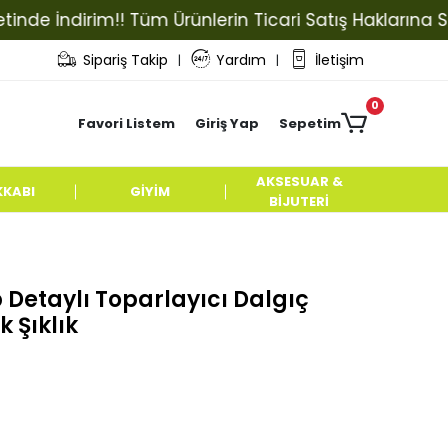
İndirim!! Tüm Ürünlerin Ticari Satış Haklarına Sahip O
Sipariş Takip
Yardım
İletişim
|
|
0
Favori Listem
Giriş Yap
Sepetim
AKSESUAR &
KKABI
GİYİM
BİJUTERİ
 Detaylı Toparlayıcı Dalgıç
 Şıklık