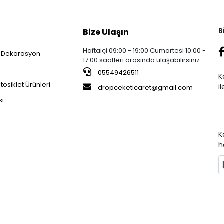
B
Bize Ulaşın
Haftaiçi 09:00 - 19:00 Cumartesi 10:00 -
 Dekorasyon
17:00 saatleri arasında ulaşabilirsiniz.
05549426511
K
osiklet Ürünleri
i
dropceketicaret@gmail.com
si
K
h