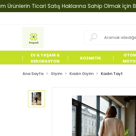
lerin Ticari Satış Haklarına Sahip Olmak İçin Bizimle 
EV & YAŞAM &
OTOM
KOZMETİK
DEKORASYON
MOTOS
ÜRÜN
Ana Sayfa
Giyim
Kadın Giyim
Kadın Tayt