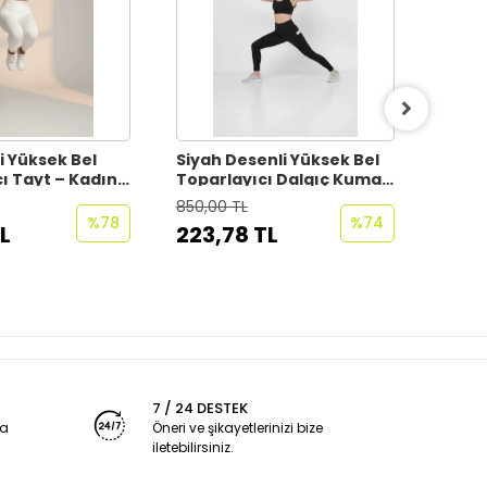
li Yüksek Bel
Siyah Desenli Yüksek Bel
Kırmız
ı Tayt – Kadın
Toparlayıcı Dalgıç Kumaş
Topar
nlük Kullanım
Telefon Cepli Zebra
Spor 
850,00 TL
850,0
Desenli Tayt
%78
%74
L
223,78 TL
187,
7 / 24 DESTEK
ya
Öneri ve şikayetlerinizi bize
iletebilirsiniz.