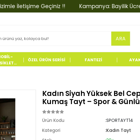
İletişime Geçiniz !!
Kampanya: Bayilik Ücretinde 
ARA
OBİL-
ÖZEL ÜRÜN SERİSİ
FANTEZİ
AYA
İKLET
LERİ
Kadın Siyah Yüksek Bel Cep
Kumaş Tayt – Spor & Günlük
Ürün Kodu
:SPORTAYT14
Kategori
:Kadın Tayt