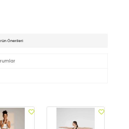
rün Önerileri
rumlar