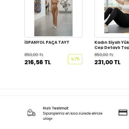
İSPANYOL PAÇA TAYT
Kadın Siyah Yük
Cep Detaylı Top
Dalgıç Tayt – S
850,00 TL
850,00 TL
Günlük Kullanı
%75
216,56 TL
231,00 TL
Hızlı Teslimat
Siparişleriniz en kısa sürede elinize
ulaşır.