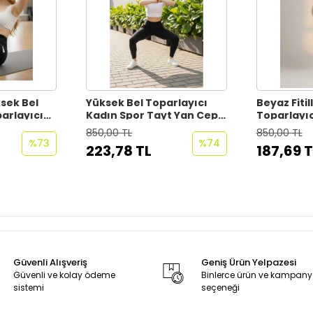
sek Bel
Yüksek Bel Toparlayıcı
Beyaz Fitil
arlayıcı
Kadın Spor Tayt Yan Cepli,
Toparlayıc
por ve
Esnek Kumaş, Siyah Yılan
Spor & Gü
850,00 TL
850,00 TL
m
Derisi Desenli Tayt
%73
%74
223,78 TL
187,69 T
Güvenli Alışveriş
Geniş Ürün Yelpazesi
Güvenli ve kolay ödeme
Binlerce ürün ve kampan
sistemi
seçeneği