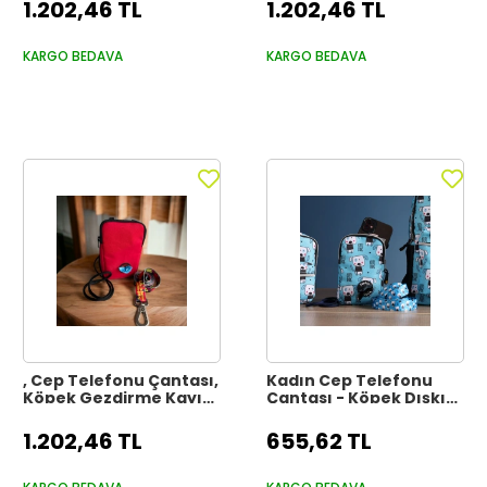
Çantası
Çantası
1.202,46 TL
1.202,46 TL
KARGO BEDAVA
KARGO BEDAVA
, Cep Telefonu Çantası,
Kadın Cep Telefonu
Köpek Gezdirme Kayışı,
Çantası - Köpek Dışkı
Gezdirme Kayışı,
Poşeti Çantası
1.202,46 TL
655,62 TL