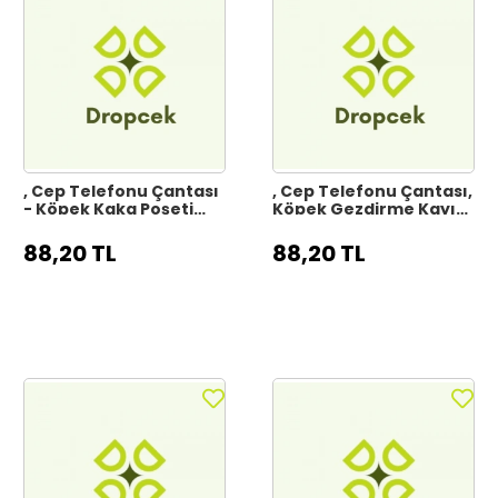
, Cep Telefonu Çantası
, Cep Telefonu Çantası,
- Köpek Kaka Poşeti
Köpek Gezdirme Kayışı,
Çantası, Telefon
Gezdirme Kayışı,
Çantası
88,20 TL
88,20 TL