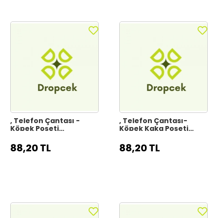
, Telefon Çantası -
, Telefon Çantası-
Köpek Poşeti
Köpek Kaka Poşeti
Çantası,cep Telefonu
Çantası, Cep Telefonu
Çantası
Çantası
88,20 TL
88,20 TL