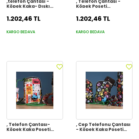
,telefon Çantası -
, Telefon Çantası -
Köpek Kaka- Dışkı
Köpek Poşeti
Poşeti Çantası, Cep
Çantası,cep Telefonu
Telefonu Çantası
Çantası
1.202,46 TL
1.202,46 TL
KARGO BEDAVA
KARGO BEDAVA
, Telefon Çantası-
, Cep Telefonu Çantası
Köpek Kaka Poşeti
- Köpek Kaka Poşeti
Çantası, Cep Telefonu
Çantası, Telefon