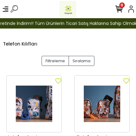
0
inde İndirim!! Tüm Ürünlerin Ticari Satış Haklarına Sahip Olmak İç
Telefon Kılıfları
Filtreleme
Sıralama