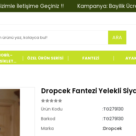
İletişime Geçiniz !!
Kampanya: Bayilik Ücretinde 
ARA
OBİL-
ÖZEL ÜRÜN SERİSİ
FANTEZİ
AYA
İKLET
LERİ
Dropcek Fantezi Yelekli Siy
Ürün Kodu
:TG279130
Barkod
:TG279130
Marka
:Dropcek