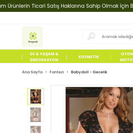
lerin Ticari Satış Haklarına Sahip Olmak İçin Bizimle 
EV & YAŞAM &
OTOM
KOZMETİK
DEKORASYON
MOTOS
ÜRÜN
Ana Sayfa
Fantezi
Babydoll - Gecelik