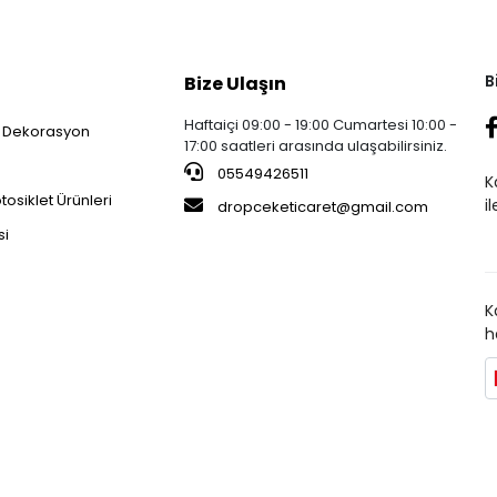
B
Bize Ulaşın
Haftaiçi 09:00 - 19:00 Cumartesi 10:00 -
 Dekorasyon
17:00 saatleri arasında ulaşabilirsiniz.
05549426511
K
osiklet Ürünleri
i
dropceketicaret@gmail.com
si
K
h