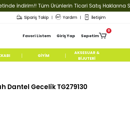
İndirim!! Tüm Ürünlerin Ticari Satış Haklarına Sahip O
Sipariş Takip
Yardım
İletişim
|
|
0
Favori Listem
Giriş Yap
Sepetim
AKSESUAR &
KKABI
GİYİM
BİJUTERİ
ah Dantel Gecelik TG279130