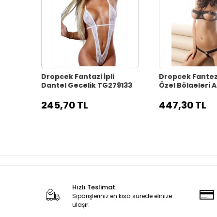
Dropcek Fantazi İpli
Dropcek Fantezi
Dantel Gecelik TG279133
Özel Bölgeleri A
Giyim TG27324
245,70 TL
447,30 TL
Hızlı Teslimat
Siparişleriniz en kısa sürede elinize
ulaşır.