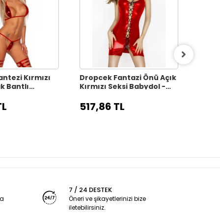
ntezi Kırmızı
Dropcek Fantazi Önü Açık
Dropc
k Bantlı
Kırmızı Seksi Babydol -
Siyah
Gecelik
Fantezi Elbise TG279152-
Fante
25
TL
517,86 TL
517,
7 / 24 DESTEK
ya
Öneri ve şikayetlerinizi bize
iletebilirsiniz.