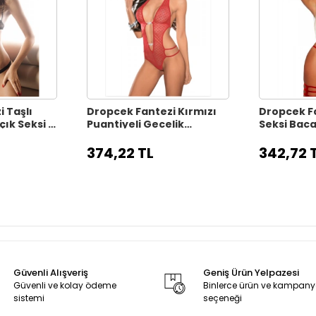
 Taşlı
Dropcek Fantezi Kırmızı
Dropcek Fa
çık Seksi İç
Puantiyeli Gecelik
Seksi Baca
5
TG279175
Babydol- 
TG279176
374,22 TL
342,72 
Güvenli Alışveriş
Geniş Ürün Yelpazesi
Güvenli ve kolay ödeme
Binlerce ürün ve kampan
sistemi
seçeneği