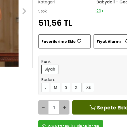
Kategori
:Babydoll - Gec
Stok
:20+
511,56 TL
Favorilerime Ekle
Fiyat Alarmı
Renk:
Siyah
Beden:
L
M
S
Xl
Xs
Sepete Ekl
WHATSAPP İLE SİPARİŞ VER