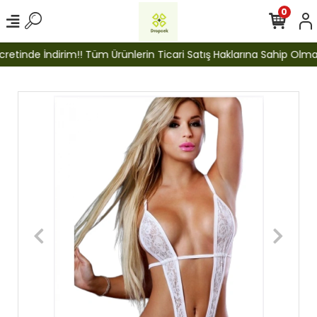
0
etinde İndirim!! Tüm Ürünlerin Ticari Satış Haklarına Sahip Olmak İ