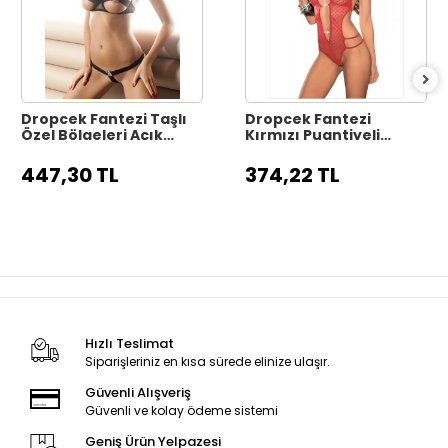
Dropcek Fantezi Taşlı
Dropcek Fantezi
Özel Bölgeleri Açık
Kırmızı Puantiyeli
Seksi İç Giyim
Gecelik TG279175
TG273245
447,30 TL
374,22 TL
Hızlı Teslimat
Siparişleriniz en kısa sürede elinize ulaşır.
Güvenli Alışveriş
Güvenli ve kolay ödeme sistemi
Geniş Ürün Yelpazesi