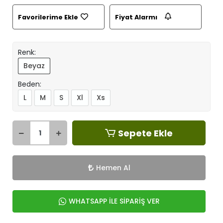
Favorilerime Ekle
Fiyat Alarmı
Renk:
Beyaz
Beden:
L
M
S
Xl
Xs
Sepete Ekle
Hemen Al
WHATSAPP İLE SİPARİŞ VER