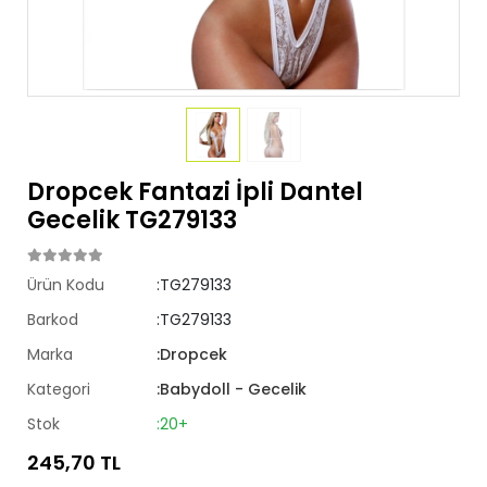
Dropcek Fantazi İpli Dantel
Gecelik TG279133
Ürün Kodu
:TG279133
Barkod
:TG279133
Marka
:Dropcek
Kategori
:Babydoll - Gecelik
Stok
:20+
245,70 TL