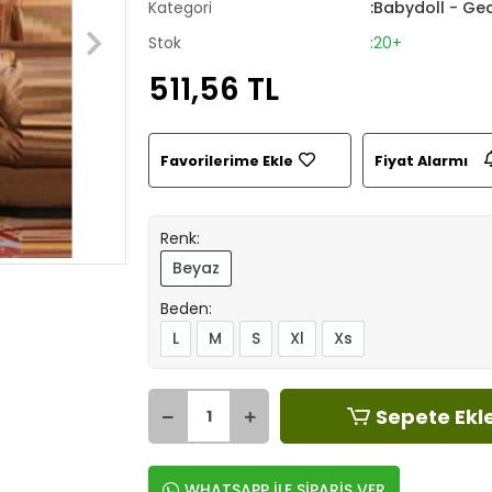
Kategori
:Babydoll - Gec
Stok
:20+
511,56 TL
Favorilerime Ekle
Fiyat Alarmı
Renk:
Beyaz
Beden:
L
M
S
Xl
Xs
Sepete Ekl
WHATSAPP İLE SİPARİŞ VER