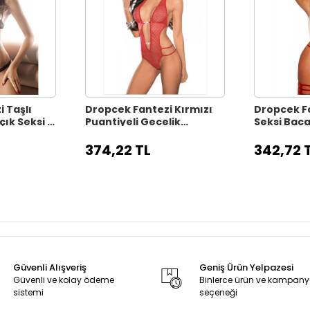
 Taşlı
Dropcek Fantezi Kırmızı
Dropcek Fa
çık Seksi İç
Puantiyeli Gecelik
Seksi Baca
5
TG279175
Babydol- 
TG279176
374,22 TL
342,72 
Güvenli Alışveriş
Geniş Ürün Yelpazesi
Güvenli ve kolay ödeme
Binlerce ürün ve kampan
sistemi
seçeneği