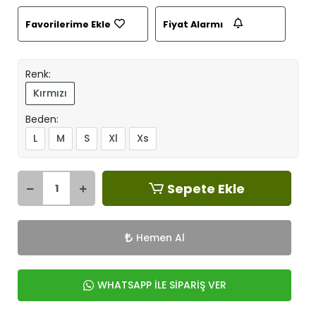
Favorilerime Ekle
Fiyat Alarmı
Renk:
Kırmızı
Beden:
L
M
S
Xl
Xs
Sepete Ekle
Hemen Al
WHATSAPP İLE SİPARİŞ VER