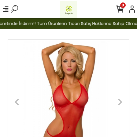
0
etinde İndirim!! Tüm Ürünlerin Ticari Satış Haklarına Sahip Olmak İ