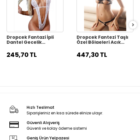
Dropcek Fantazi İpli
Dropcek Fantezi Taşlı
Dantel Gecelik
Özel Bölgeleri Açık
TG279133
Seksi İç Giyim
TG273245
245,70 TL
447,30 TL
Hızlı Teslimat
Siparişleriniz en kısa sürede elinize ulaşır.
Güvenli Alışveriş
Güvenli ve kolay ödeme sistemi
Geniş Ürün Yelpazesi