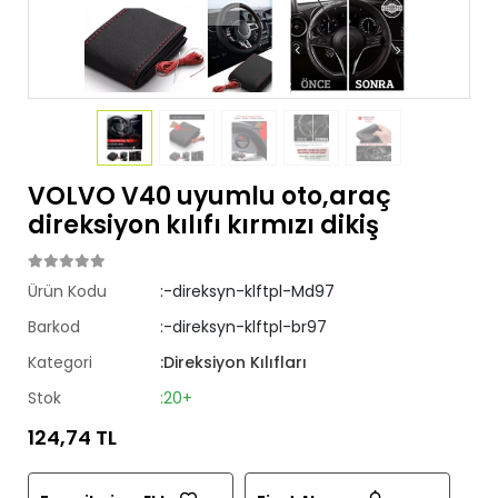
VOLVO V40 uyumlu oto,araç
direksiyon kılıfı kırmızı dikiş
Ürün Kodu
:-direksyn-klftpl-Md97
Barkod
:-direksyn-klftpl-br97
Kategori
:Direksiyon Kılıfları
Stok
:20+
124,74 TL