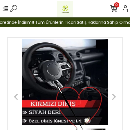
0
etinde İndirim!! Tüm Ürünlerin Ticari Satış Haklarına Sahip Olmak İ