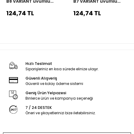
B8 VARIANT uyumlu
B7 VARIANT uyumlu
Araç,Araba,Oto
Araç,Araba,Oto
direksiyon kılıfı siyah
direksiyon kılıfı siyah
124,74 TL
124,74 TL
dikiş
dikiş
Hızlı Teslimat
Siparişleriniz en kısa sürede elinize ulaşır.
Güvenli Alışveriş
Güvenli ve kolay ödeme sistemi
Geniş Ürün Yelpazesi
Binlerce ürün ve kampanya seçeneği
7 / 24 DESTEK
Öneri ve şikayetlerinizi bize iletebilirsiniz.