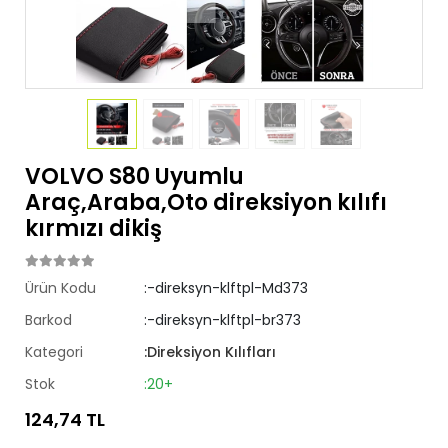
VOLVO S80 Uyumlu
Araç,Araba,Oto direksiyon kılıfı
kırmızı dikiş
Ürün Kodu
:-direksyn-klftpl-Md373
Barkod
:-direksyn-klftpl-br373
Kategori
:Direksiyon Kılıfları
Stok
:20+
124,74 TL