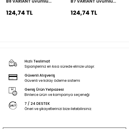
B8 VARIANT uyumlu
B7 VARIANT uyumlu
Araç,Araba,Oto
Araç,Araba,Oto
direksiyon kılıfı siyah
direksiyon kılıfı siyah
124,74 TL
124,74 TL
dikiş
dikiş
Hızlı Teslimat
Siparişleriniz en kısa sürede elinize ulaşır.
Güvenli Alışveriş
Güvenli ve kolay ödeme sistemi
Geniş Ürün Yelpazesi
Binlerce ürün ve kampanya seçeneği
7 / 24 DESTEK
Öneri ve şikayetlerinizi bize iletebilirsiniz.