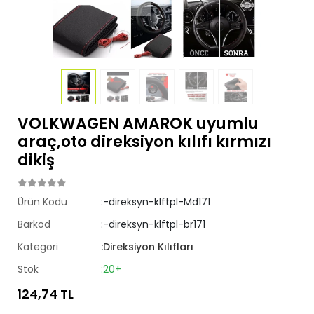
VOLKWAGEN AMAROK uyumlu
araç,oto direksiyon kılıfı kırmızı
dikiş
Ürün Kodu
:-direksyn-klftpl-Md171
Barkod
:-direksyn-klftpl-br171
Kategori
:Direksiyon Kılıfları
Stok
:20+
124,74 TL