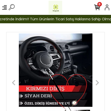
0
etinde İndirim!! Tüm Ürünlerin Ticari Satış Haklarına Sahip Olmak İ