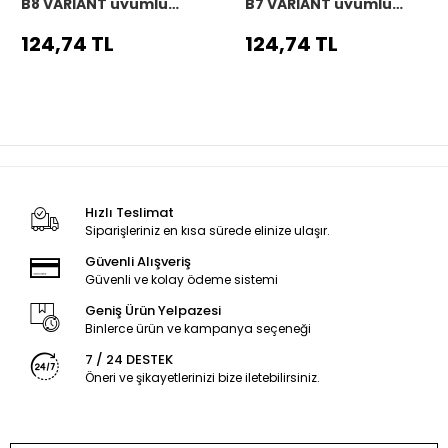
B8 VARIANT uyumlu
B7 VARIANT uyumlu
Araç,Araba,Oto
Araç,Araba,Oto
direksiyon kılıfı siyah
direksiyon kılıfı siyah
124,74 TL
124,74 TL
dikiş
dikiş
Hızlı Teslimat
Siparişleriniz en kısa sürede elinize ulaşır.
Güvenli Alışveriş
Güvenli ve kolay ödeme sistemi
Geniş Ürün Yelpazesi
Binlerce ürün ve kampanya seçeneği
7 / 24 DESTEK
Öneri ve şikayetlerinizi bize iletebilirsiniz.