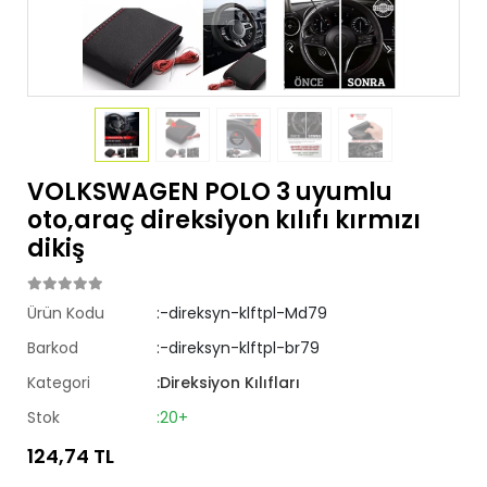
VOLKSWAGEN POLO 3 uyumlu
oto,araç direksiyon kılıfı kırmızı
dikiş
Ürün Kodu
:-direksyn-klftpl-Md79
Barkod
:-direksyn-klftpl-br79
Kategori
:Direksiyon Kılıfları
Stok
:20+
124,74 TL