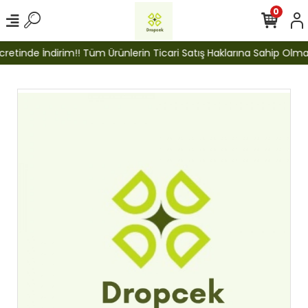
0
etinde İndirim!! Tüm Ürünlerin Ticari Satış Haklarına Sahip Olmak İ