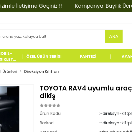
 İletişime Geçiniz !!
Kampanya: Bayilik Ücretinde
ARA
OBİL-
ÖZEL ÜRÜN SERİSİ
FANTEZİ
AYA
İKLET
LERİ
 Ürünleri
Direksiyon Kılıfları
TOYOTA RAV4 uyumlu araç,ot
dikiş
Ürün Kodu
:-direksyn-klft
Barkod
:-direksyn-klftp