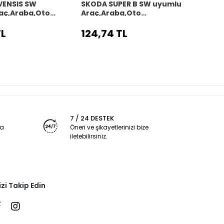
VENSIS SW
SKODA SUPER B SW uyumlu
SKOD
aç,Araba,Oto
Araç,Araba,Oto
uyum
kılıfı siyah dikiş
direksiyon kılıfı siyah dikiş
direks
TL
124,74 TL
124,
7 / 24 DESTEK
ya
Öneri ve şikayetlerinizi bize
iletebilirsiniz.
izi Takip Edin