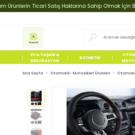
nlerin Ticari Satış Haklarına Sahip Olmak İçin Bizimle
EV & YAŞAM &
OTOM
KOZMETİK
DEKORASYON
MOTOS
ÜRÜN
Ana Sayfa
Otomobil- Motosiklet Ürünleri
Otomobil