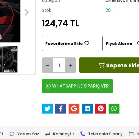
Kategori
:Direksiyon Kılıf
Stok
:20+
124,74 TL
Favorilerime Ekle
Fiyat Alarmı
Sepete Ekl
WHATSAPP İLE SİPARİŞ VER
Et
Yorum Yaz
Karşılaştır
Telefonla Sipariş
Ü