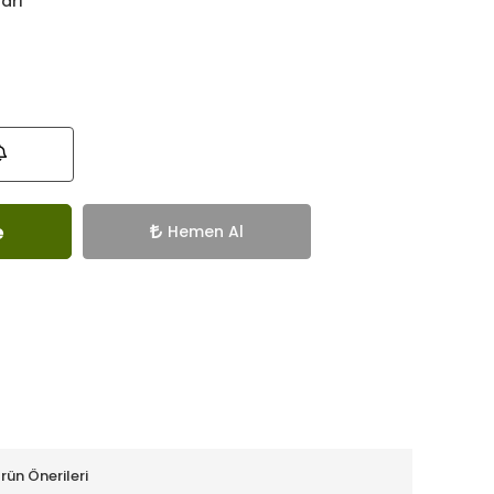
ları
e
Hemen Al
rün Önerileri