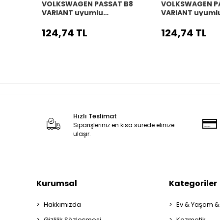
VOLKSWAGEN PASSAT B8
VOLKSWAGEN P
VARIANT uyumlu
VARIANT uyuml
Araç,Araba,Oto
Araç,Araba,Ot
direksiyon kılıfı siyah dikiş
direksiyon kılıfı
124,74 TL
124,74 TL
Hızlı Teslimat
Siparişleriniz en kısa sürede elinize
ulaşır.
Kurumsal
Kategoriler
Hakkımızda
Ev & Yaşam &
Gizlilik Sözleşmesi
Kozmetik