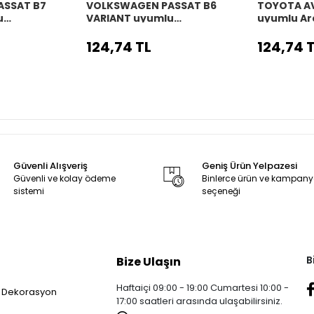
ASSAT B7
VOLKSWAGEN PASSAT B6
TOYOTA A
u
VARIANT uyumlu
uyumlu Ar
o
Araç,Araba,Oto
direksiyon 
 siyah dikiş
direksiyon kılıfı siyah dikiş
124,74 TL
124,74 
Güvenli Alışveriş
Geniş Ürün Yelpazesi
Güvenli ve kolay ödeme
Binlerce ürün ve kampan
sistemi
seçeneği
B
Bize Ulaşın
Haftaiçi 09:00 - 19:00 Cumartesi 10:00 -
 Dekorasyon
17:00 saatleri arasında ulaşabilirsiniz.