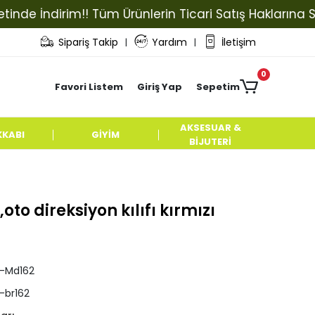
 İndirim!! Tüm Ürünlerin Ticari Satış Haklarına Sahip 
Sipariş Takip
Yardım
İletişim
|
|
0
Favori Listem
Giriş Yap
Sepetim
AKSESUAR &
KKABI
GİYİM
BİJUTERİ
o direksiyon kılıfı kırmızı
pl-Md162
l-br162