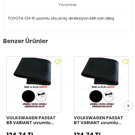
Yorumlar
TOYOTA CH-R uyumlu oto,araç direksiyon kılıfı sarı dikiş
Benzer Ürünler
VOLKSWAGEN PASSAT
VOLKSWAGEN PASSAT
B8 VARIANT uyumlu
B7 VARIANT uyumlu
Araç,Araba,Oto
Araç,Araba,Oto
direksiyon kılıfı siyah
direksiyon kılıfı siyah
124,74 TL
124,74 TL