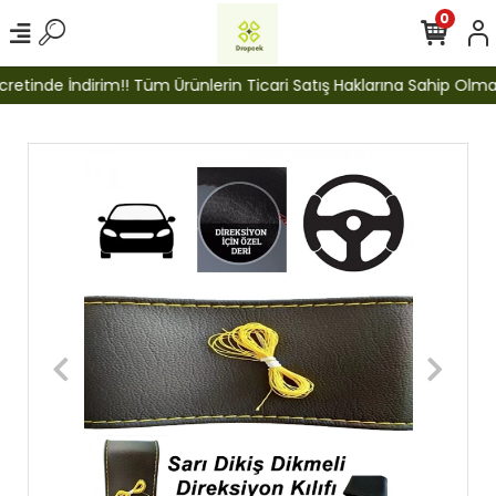
0
etinde İndirim!! Tüm Ürünlerin Ticari Satış Haklarına Sahip Olmak İ