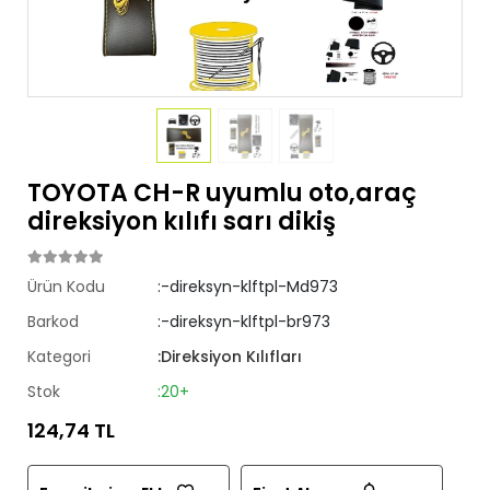
TOYOTA CH-R uyumlu oto,araç
direksiyon kılıfı sarı dikiş
Ürün Kodu
:-direksyn-klftpl-Md973
Barkod
:-direksyn-klftpl-br973
Kategori
:Direksiyon Kılıfları
Stok
:20+
124,74 TL