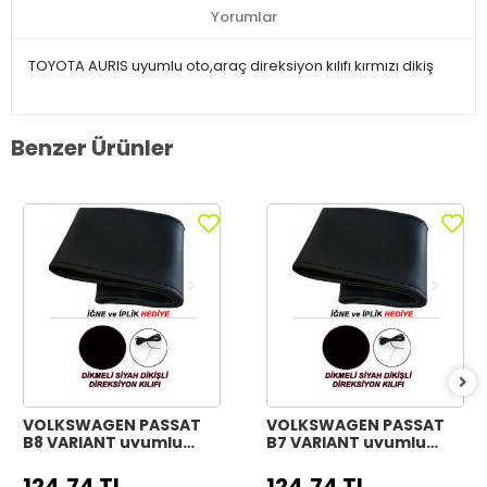
Yorumlar
TOYOTA AURIS uyumlu oto,araç direksiyon kılıfı kırmızı dikiş
Benzer Ürünler
VOLKSWAGEN PASSAT
VOLKSWAGEN PASSAT
B8 VARIANT uyumlu
B7 VARIANT uyumlu
Araç,Araba,Oto
Araç,Araba,Oto
direksiyon kılıfı siyah
direksiyon kılıfı siyah
124,74 TL
124,74 TL