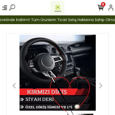
0
etinde İndirim!! Tüm Ürünlerin Ticari Satış Haklarına Sahip Olmak İ