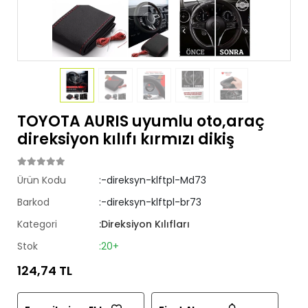
TOYOTA AURIS uyumlu oto,araç
direksiyon kılıfı kırmızı dikiş
Ürün Kodu
:-direksyn-klftpl-Md73
Barkod
:-direksyn-klftpl-br73
Kategori
:Direksiyon Kılıfları
Stok
:20+
124,74 TL