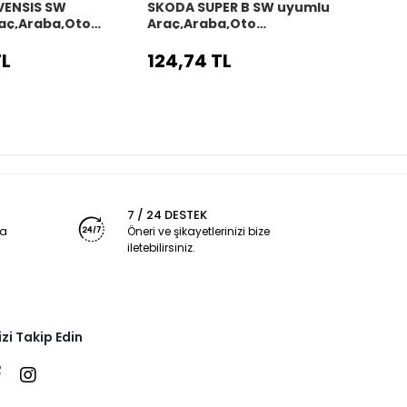
VENSIS SW
SKODA SUPER B SW uyumlu
SKOD
aç,Araba,Oto
Araç,Araba,Oto
uyum
kılıfı siyah dikiş
direksiyon kılıfı siyah dikiş
direks
TL
124,74 TL
124,
7 / 24 DESTEK
ya
Öneri ve şikayetlerinizi bize
iletebilirsiniz.
izi Takip Edin