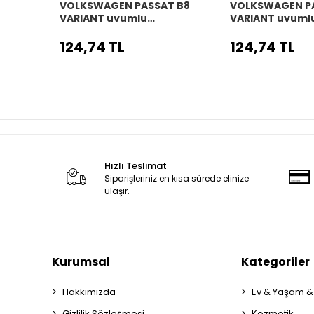
VOLKSWAGEN PASSAT B8
VOLKSWAGEN P
VARIANT uyumlu
VARIANT uyuml
Araç,Araba,Oto
Araç,Araba,Ot
direksiyon kılıfı siyah dikiş
direksiyon kılıfı
124,74 TL
124,74 TL
Hızlı Teslimat
Siparişleriniz en kısa sürede elinize
ulaşır.
Kurumsal
Kategoriler
Hakkımızda
Ev & Yaşam &
Gizlilik Sözleşmesi
Kozmetik