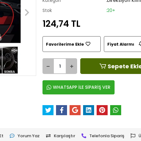
Kategori
:Direksiyon Kılıf
Stok
:20+
124,74 TL
Favorilerime Ekle
Fiyat Alarmı
Sepete Ekl
WHATSAPP İLE SİPARİŞ VER
Et
Yorum Yaz
Karşılaştır
Telefonla Sipariş
Ü