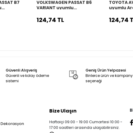
ASSAT B7
VOLKSWAGEN PASSAT B6
TOYOTA A
u
VARIANT uyumlu
uyumlu Ar
o
Araç,Araba,Oto
direksiyon 
 siyah dikiş
direksiyon kılıfı siyah dikiş
124,74 TL
124,74 
Güvenli Alışveriş
Geniş Ürün Yelpazesi
Güvenli ve kolay ödeme
Binlerce ürün ve kampan
sistemi
seçeneği
B
Bize Ulaşın
Haftaiçi 09:00 - 19:00 Cumartesi 10:00 -
 Dekorasyon
17:00 saatleri arasında ulaşabilirsiniz.