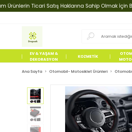
nlerin Ticari Satış Haklarına Sahip Olmak İçin Bizimle
EV & YAŞAM &
OTOM
KOZMETİK
DEKORASYON
MOTOS
ÜRÜN
Ana Sayfa
Otomobil- Motosiklet Ürünleri
Otomobil