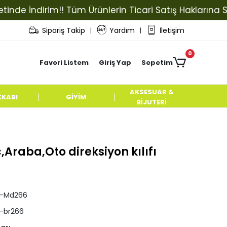
 İndirim!! Tüm Ürünlerin Ticari Satış Haklarına Sahip 
Sipariş Takip
Yardım
İletişim
|
|
0
Favori Listem
Giriş Yap
Sepetim
AKSESUAR &
KKABI
GİYİM
BİJUTERİ
raba,Oto direksiyon kılıfı
pl-Md266
l-br266