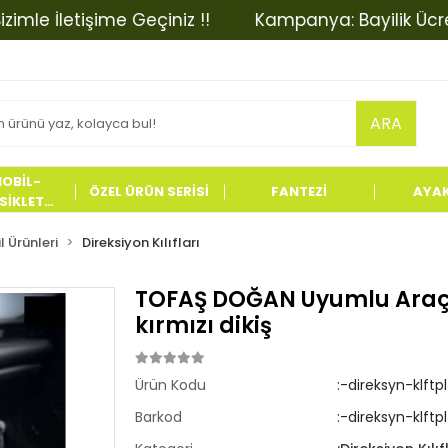
 İletişime Geçiniz !!
Kampanya: Bayilik Ücretinde
ARA
OBİL-
ÖZEL ÜRÜN SERİSİ
FANTEZİ
AYA
İKLET
LERİ
 Ürünleri
Direksiyon Kılıfları
TOFAŞ DOĞAN Uyumlu Araç,A
kırmızı dikiş
Ürün Kodu
:-direksyn-klft
Barkod
:-direksyn-klftp