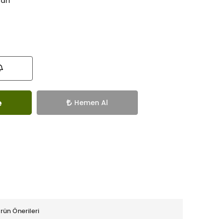
ları
e
Hemen Al
rün Önerileri