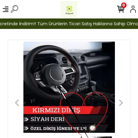
0
etinde İndirim!! Tüm Ürünlerin Ticari Satış Haklarına Sahip Olmak İ