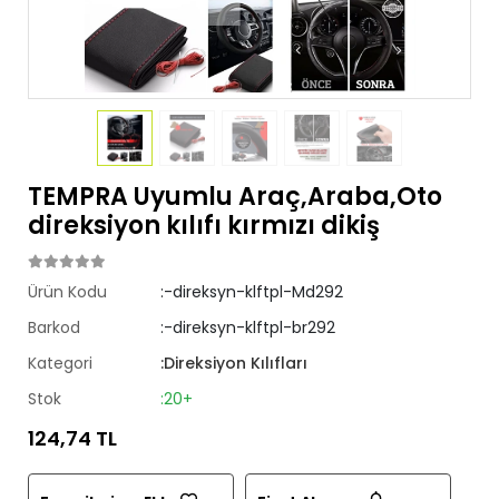
TEMPRA Uyumlu Araç,Araba,Oto
direksiyon kılıfı kırmızı dikiş
Ürün Kodu
:-direksyn-klftpl-Md292
Barkod
:-direksyn-klftpl-br292
Kategori
:Direksiyon Kılıfları
Stok
:20+
124,74 TL