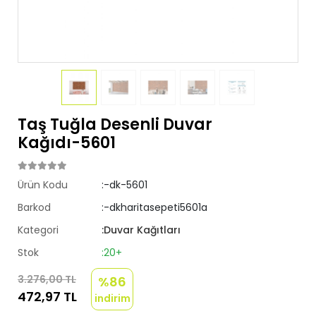
Taş Tuğla Desenli Duvar
Kağıdı-5601
Ürün Kodu
:-dk-5601
Barkod
:-dkharitasepeti5601a
Kategori
:Duvar Kağıtları
Stok
:20+
3.276,00 TL
%86
472,97 TL
indirim