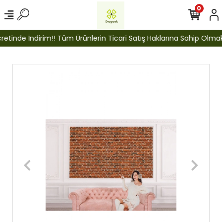
0
tinde İndirim!! Tüm Ürünlerin Ticari Satış Haklarına Sahip Olmak İç