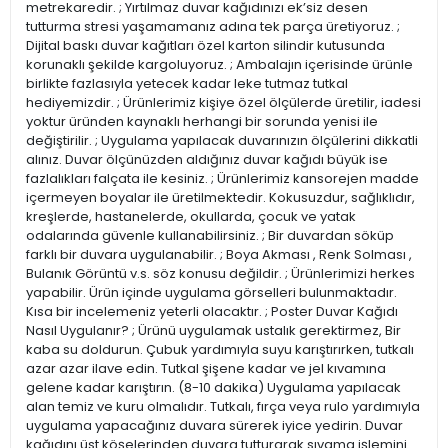
metrekaredir. ; Yırtılmaz duvar kağıdınızı ek’siz desen
tutturma stresi yaşamamanız adına tek parça üretiyoruz. ;
Dijital baskı duvar kağıtları özel karton silindir kutusunda
korunaklı şekilde kargoluyoruz. ; Ambalajın içerisinde ürünle
birlikte fazlasıyla yetecek kadar leke tutmaz tutkal
hediyemizdir. ; Ürünlerimiz kişiye özel ölçülerde üretilir, iadesi
yoktur üründen kaynaklı herhangi bir sorunda yenisi ile
değiştirilir. ; Uygulama yapılacak duvarınızın ölçülerini dikkatli
alınız. Duvar ölçünüzden aldığınız duvar kağıdı büyük ise
fazlalıkları falçata ile kesiniz. ; Ürünlerimiz kansorejen madde
içermeyen boyalar ile üretilmektedir. Kokusuzdur, sağlıklıdır,
kreşlerde, hastanelerde, okullarda, çocuk ve yatak
odalarında güvenle kullanabilirsiniz. ; Bir duvardan söküp
farklı bir duvara uygulanabilir. ; Boya Akması , Renk Solması ,
Bulanık Görüntü v.s. söz konusu değildir. ; Ürünlerimizi herkes
yapabilir. Ürün içinde uygulama görselleri bulunmaktadır.
Kısa bir incelemeniz yeterli olacaktır. ; Poster Duvar Kağıdı
Nasıl Uygulanır? ; Ürünü uygulamak ustalık gerektirmez, Bir
kaba su doldurun. Çubuk yardımıyla suyu karıştırırken, tutkalı
azar azar ilave edin. Tutkal şişene kadar ve jel kıvamına
gelene kadar karıştırın. (8-10 dakika) Uygulama yapılacak
alan temiz ve kuru olmalıdır. Tutkalı, fırça veya rulo yardımıyla
uygulama yapacağınız duvara sürerek iyice yedirin. Duvar
kağıdını üst köşelerinden duvara tutturarak sıvama işlemini