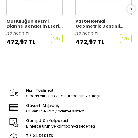
Mutluluğun Resmi
Pastel Renkli
Dianne Dengel'in Eseri
Geometrik Desenli
Duvar Kağıdı - Posteri-
Duvar Kağıdı-5792
3.276,00 TL
3.276,00 TL
6661
%86
%86
472,97 TL
472,97 TL
Hızlı Teslimat
Siparişleriniz en kısa sürede elinize ulaşır.
Güvenli Alışveriş
Güvenli ve kolay ödeme sistemi
Geniş Ürün Yelpazesi
Binlerce ürün ve kampanya seçeneği
7 / 24 DESTEK