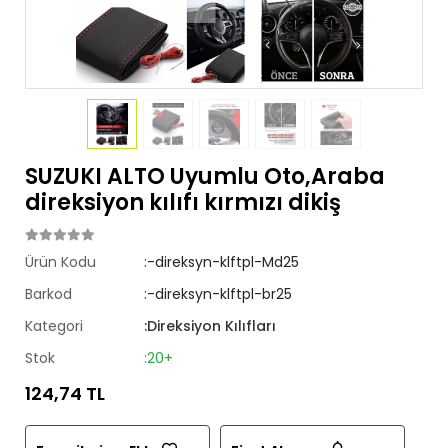
SUZUKI ALTO Uyumlu Oto,Araba
direksiyon kılıfı kırmızı dikiş
Ürün Kodu
:-direksyn-klftpl-Md25
Barkod
:-direksyn-klftpl-br25
Kategori
:Direksiyon Kılıfları
Stok
:20+
124,74 TL