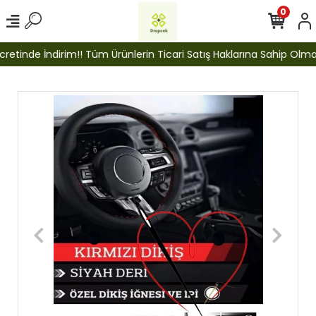
0
etinde İndirim!! Tüm Ürünlerin Ticari Satış Haklarına Sahip Olmak İ