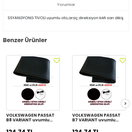
Yorumlar
SSYANGYONG TIVOLI uyumlu oto,araç direksiyon kılıfı sarı dikiş
Benzer Ürünler
VOLKSWAGEN PASSAT
VOLKSWAGEN PASSAT
B8 VARIANT uyumlu
B7 VARIANT uyumlu
Araç,Araba,Oto
Araç,Araba,Oto
direksiyon kılıfı siyah
direksiyon kılıfı siyah
124,74 TL
124,74 TL