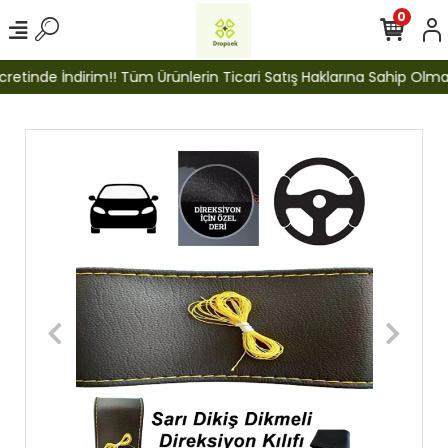
0
etinde İndirim!! Tüm Ürünlerin Ticari Satış Haklarına Sahip Olmak İ