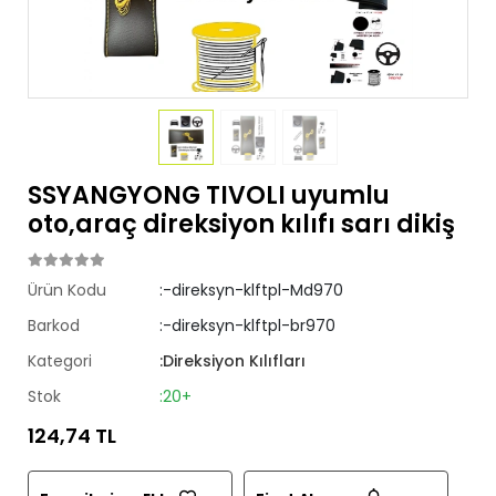
SSYANGYONG TIVOLI uyumlu
oto,araç direksiyon kılıfı sarı dikiş
Ürün Kodu
:-direksyn-klftpl-Md970
Barkod
:-direksyn-klftpl-br970
Kategori
:Direksiyon Kılıfları
Stok
:20+
124,74 TL