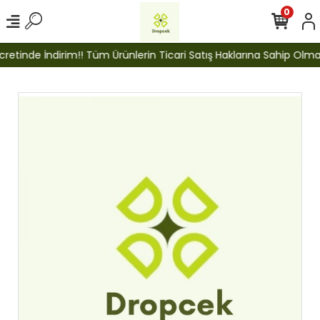
0
etinde İndirim!! Tüm Ürünlerin Ticari Satış Haklarına Sahip Olmak İ