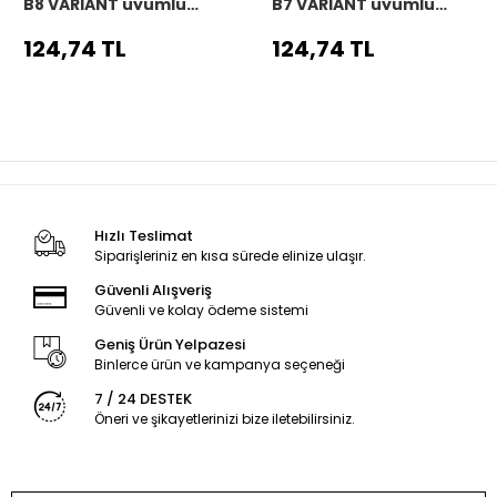
B8 VARIANT uyumlu
B7 VARIANT uyumlu
Araç,Araba,Oto
Araç,Araba,Oto
direksiyon kılıfı siyah
direksiyon kılıfı siyah
124,74 TL
124,74 TL
dikiş
dikiş
Hızlı Teslimat
Siparişleriniz en kısa sürede elinize ulaşır.
Güvenli Alışveriş
Güvenli ve kolay ödeme sistemi
Geniş Ürün Yelpazesi
Binlerce ürün ve kampanya seçeneği
7 / 24 DESTEK
Öneri ve şikayetlerinizi bize iletebilirsiniz.