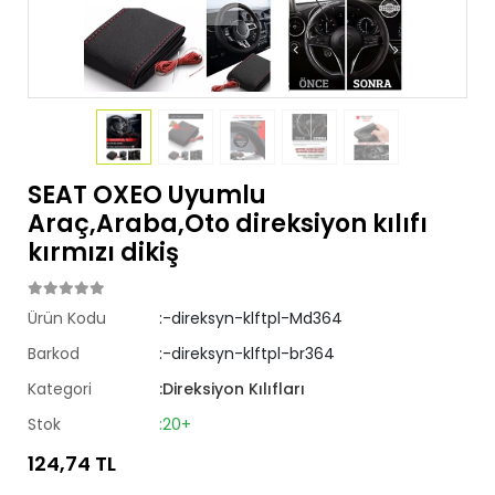
SEAT OXEO Uyumlu
Araç,Araba,Oto direksiyon kılıfı
kırmızı dikiş
Ürün Kodu
:-direksyn-klftpl-Md364
Barkod
:-direksyn-klftpl-br364
Kategori
:Direksiyon Kılıfları
Stok
:20+
124,74 TL