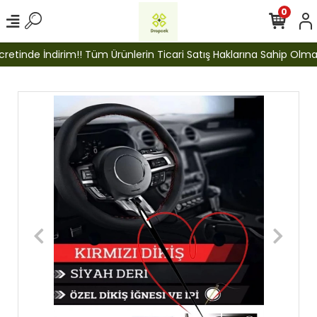
0
etinde İndirim!! Tüm Ürünlerin Ticari Satış Haklarına Sahip Olmak İ