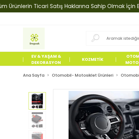
nlerin Ticari Satış Haklarına Sahip Olmak İçin Biziml
EV & YAŞAM &
OTOM
KOZMETİK
DEKORASYON
MOTOS
ÜRÜN
Ana Sayfa
Otomobil- Motosiklet Ürünleri
Otomobil