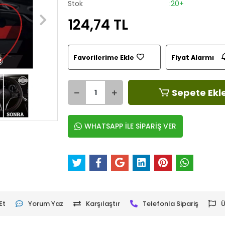
Stok
:20+
124,74 TL
Favorilerime Ekle
Fiyat Alarmı
Sepete Ekl
WHATSAPP İLE SİPARİŞ VER
Et
Yorum Yaz
Karşılaştır
Telefonla Sipariş
Ü