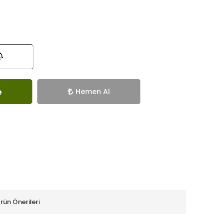
e
Hemen Al
rün Önerileri