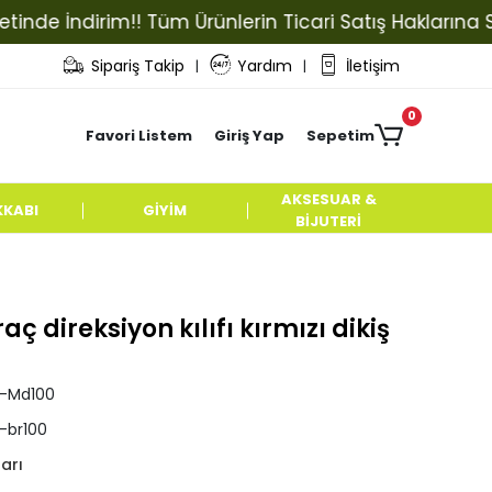
 İndirim!! Tüm Ürünlerin Ticari Satış Haklarına Sahip 
Sipariş Takip
Yardım
İletişim
|
|
0
Favori Listem
Giriş Yap
Sepetim
AKSESUAR &
KKABI
GİYİM
BİJUTERİ
ç direksiyon kılıfı kırmızı dikiş
pl-Md100
l-br100
ları