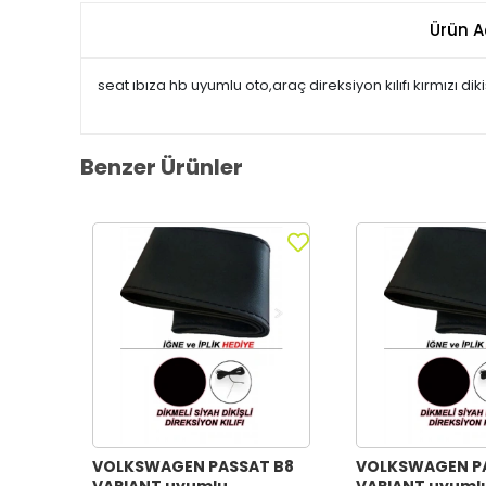
Ürün A
seat ıbıza hb uyumlu oto,araç direksiyon kılıfı kırmızı dik
Benzer Ürünler
VOLKSWAGEN PASSAT B8
VOLKSWAGEN P
VARIANT uyumlu
VARIANT uyuml