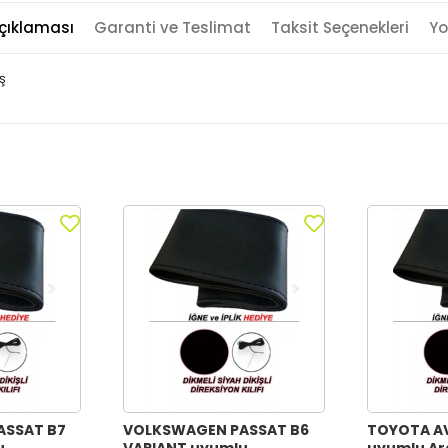
çıklaması
Garanti ve Teslimat
Taksit Seçenekleri
Yo
iş
ASSAT B7
VOLKSWAGEN PASSAT B6
TOYOTA A
u
VARIANT uyumlu
uyumlu Ar