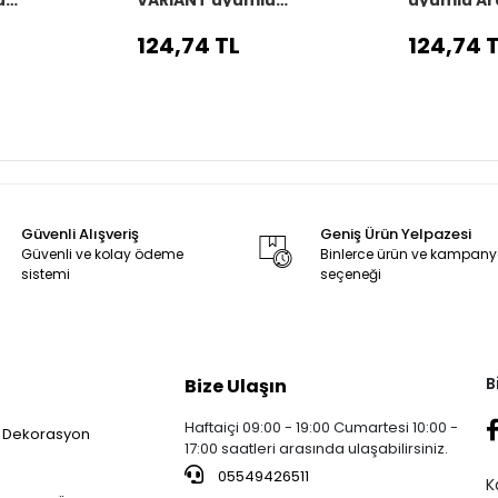
o
Araç,Araba,Oto
direksiyon 
 siyah dikiş
direksiyon kılıfı siyah dikiş
124,74 TL
124,74 
Güvenli Alışveriş
Geniş Ürün Yelpazesi
Güvenli ve kolay ödeme
Binlerce ürün ve kampan
sistemi
seçeneği
B
Bize Ulaşın
Haftaiçi 09:00 - 19:00 Cumartesi 10:00 -
 Dekorasyon
17:00 saatleri arasında ulaşabilirsiniz.
05549426511
K