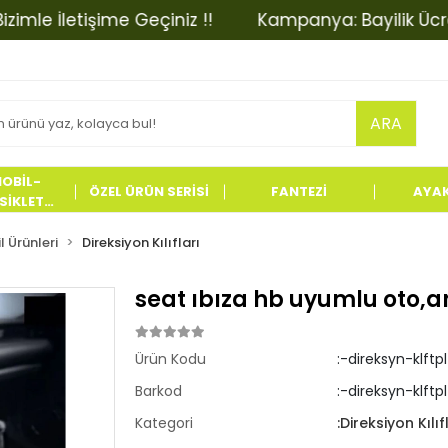
e İletişime Geçiniz !!
Kampanya: Bayilik Ücretinde
ARA
OBİL-
ÖZEL ÜRÜN SERİSİ
FANTEZİ
AYA
İKLET
LERİ
 Ürünleri
Direksiyon Kılıfları
seat ıbıza hb uyumlu oto,ara
Ürün Kodu
:-direksyn-klft
Barkod
:-direksyn-klftp
Kategori
:Direksiyon Kılıf