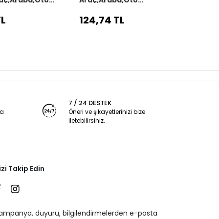
kılıfı siyah dikiş
direksiyon kılıfı siyah dikiş
direks
TL
124,74 TL
124,
7 / 24 DESTEK
ya
Öneri ve şikayetlerinizi bize
iletebilirsiniz.
izi Takip Edin
ampanya, duyuru, bilgilendirmelerden e-posta