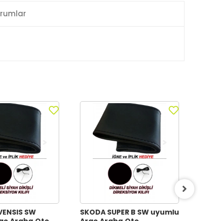
rumlar
VENSIS SW
SKODA SUPER B SW uyumlu
SKOD
aç,Araba,Oto
Araç,Araba,Oto
uyum