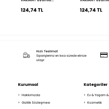
Araç,Araba,Oto
Araç,Araba,Ot
direksiyon kılıfı siyah dikiş
direksiyon kılıfı
124,74 TL
124,74 TL
Hızlı Teslimat
Siparişleriniz en kısa sürede elinize
ulaşır.
Kurumsal
Kategoriler
Hakkımızda
Ev & Yaşam &
Gizlilik Sözleşmesi
Kozmetik