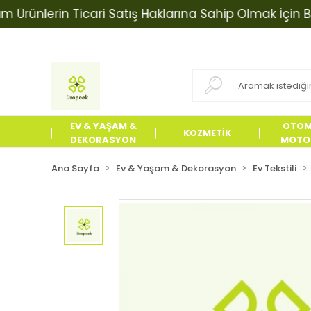
lerin Ticari Satış Haklarına Sahip Olmak İçin Bizimle 
EV & YAŞAM &
OTOM
KOZMETİK
DEKORASYON
MOTOS
ÜRÜN
Ana Sayfa
Ev & Yaşam & Dekorasyon
Ev Tekstili