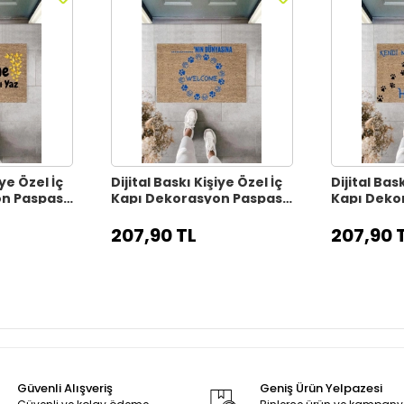
iye Özel İç
Dijital Baskı Kişiye Özel İç
Dijital Bask
on Paspas
Kapı Dekorasyon Paspas
Kapı Deko
PS11315
PS11314
207,90 TL
207,90 
Güvenli Alışveriş
Geniş Ürün Yelpazesi