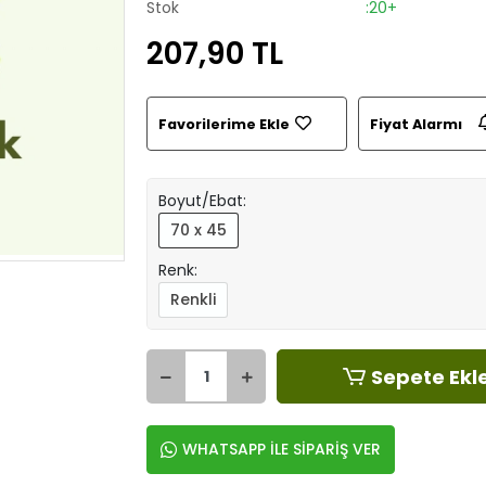
Stok
:20+
207,90 TL
Favorilerime Ekle
Fiyat Alarmı
Boyut/Ebat:
70 x 45
Renk:
Renkli
Sepete Ekl
WHATSAPP İLE SİPARİŞ VER