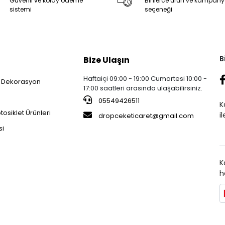
Güvenli ve kolay ödeme
Binlerce ürün ve kampan
sistemi
seçeneği
B
Bize Ulaşın
Haftaiçi 09:00 - 19:00 Cumartesi 10:00 -
 Dekorasyon
17:00 saatleri arasında ulaşabilirsiniz.
05549426511
K
osiklet Ürünleri
i
dropceketicaret@gmail.com
si
K
h