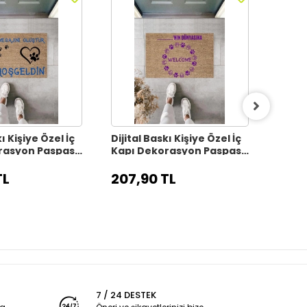
ı Kişiye Özel İç
Dijital Baskı Kişiye Özel İç
Dijita
rasyon Paspas
Kapı Dekorasyon Paspas
Kapı
PS11313
PS113
TL
207,90 TL
207,
7 / 24 DESTEK