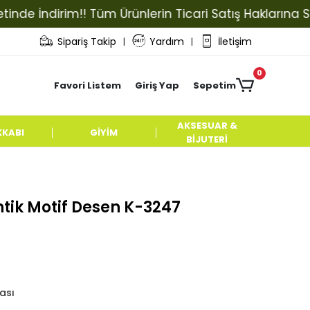
İndirim!! Tüm Ürünlerin Ticari Satış Haklarına Sahip O
Sipariş Takip
Yardım
İletişim
|
|
0
Favori Listem
Giriş Yap
Sepetim
AKSESUAR &
KKABI
GİYİM
BİJUTERİ
tik Motif Desen K-3247
ası