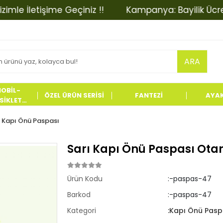
İletişime Geçiniz !!
Kampanya: Bayilik Ücretinde 
ARA
OBİL-
ÖZEL ÜRÜN SERİSİ
FANTEZİ
AYA
İKLET
LERİ
Kapı Önü Paspası
Sarı Kapı Önü Paspası Otan
Ürün Kodu
:-paspas-47
Barkod
:-paspas-47
Kategori
:Kapı Önü Pasp