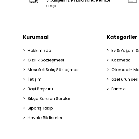
Siparişleriniz en kısa sürede elinize
ulaşır.
Kurumsal
Kategoriler
Hakkımızda
Ev & Yaşam &
Gizlilik Sözleşmesi
Kozmetik
Mesafeli Satış Sözleşmesi
Otomobil- Mot
İletişim
özel ürün seri
Bayi Başvuru
Fantezi
Sıkça Sorulan Sorular
Sipariş Takip
Havale Bildirimleri