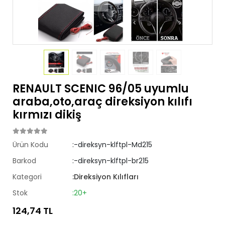
RENAULT SCENIC 96/05 uyumlu
araba,oto,araç direksiyon kılıfı
kırmızı dikiş
Ürün Kodu
:-direksyn-klftpl-Md215
Barkod
:-direksyn-klftpl-br215
Kategori
:Direksiyon Kılıfları
Stok
:20+
124,74 TL