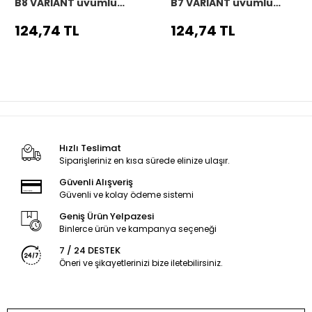
B8 VARIANT uyumlu
B7 VARIANT uyumlu
Araç,Araba,Oto
Araç,Araba,Oto
direksiyon kılıfı siyah
direksiyon kılıfı siyah
124,74 TL
124,74 TL
dikiş
dikiş
Hızlı Teslimat
Siparişleriniz en kısa sürede elinize ulaşır.
Güvenli Alışveriş
Güvenli ve kolay ödeme sistemi
Geniş Ürün Yelpazesi
Binlerce ürün ve kampanya seçeneği
7 / 24 DESTEK
Öneri ve şikayetlerinizi bize iletebilirsiniz.