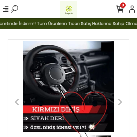
0
etinde İndirim!! Tüm Ürünlerin Ticari Satış Haklarına Sahip Olmak İ