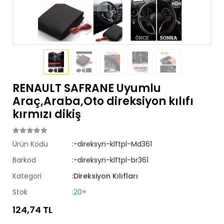
RENAULT SAFRANE Uyumlu
Araç,Araba,Oto direksiyon kılıfı
kırmızı dikiş
Ürün Kodu
:-direksyn-klftpl-Md361
Barkod
:-direksyn-klftpl-br361
Kategori
:Direksiyon Kılıfları
Stok
:20+
124,74 TL