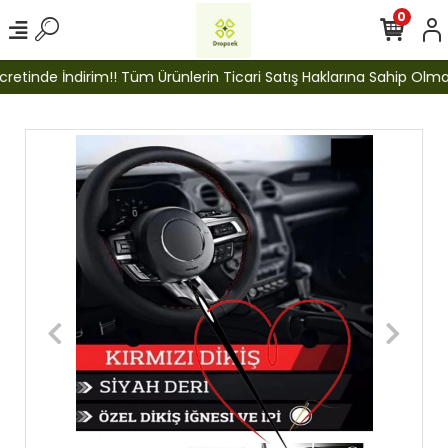
0
etinde İndirim!! Tüm Ürünlerin Ticari Satış Haklarına Sahip Olmak İ