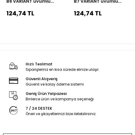
B8 VARIANT uyumlu
B7 VARIANT uyumlu
Araç,Araba,Oto
Araç,Araba,Oto
direksiyon kılıfı siyah
direksiyon kılıfı siyah
124,74 TL
124,74 TL
dikiş
dikiş
Hızlı Teslimat
Siparişleriniz en kısa sürede elinize ulaşır.
Güvenli Alışveriş
Güvenli ve kolay ödeme sistemi
Geniş Ürün Yelpazesi
Binlerce ürün ve kampanya seçeneği
7 / 24 DESTEK
Öneri ve şikayetlerinizi bize iletebilirsiniz.