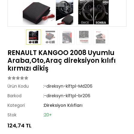
RENAULT KANGOO 2008 Uyumlu
Araba,Oto,Araç direksiyon kılıfı
kırmızı dikiş
Ürün Kodu
:-direksyn-klftpl-Md206
Barkod
:-direksyn-klftpl-br206
Kategori
:Direksiyon Kılıfları
Stok
:20+
124,74 TL