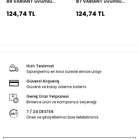
B8 VARIANT uyumlu
B7 VARIANT uyumlu
Araç,Araba,Oto
Araç,Araba,Oto
direksiyon kılıfı siyah
direksiyon kılıfı siyah
124,74 TL
124,74 TL
dikiş
dikiş
Hızlı Teslimat
Siparişleriniz en kısa sürede elinize ulaşır.
Güvenli Alışveriş
Güvenli ve kolay ödeme sistemi
Geniş Ürün Yelpazesi
Binlerce ürün ve kampanya seçeneği
7 / 24 DESTEK
Öneri ve şikayetlerinizi bize iletebilirsiniz.