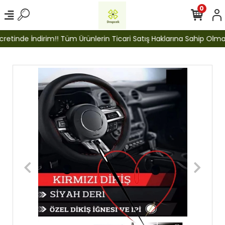
0
etinde İndirim!! Tüm Ürünlerin Ticari Satış Haklarına Sahip Olmak İ