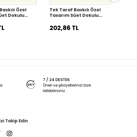
Baskılı Özel
Tek Taraf Baskılı Özel
Tek T
üet Dokulu
Tasarım Süet Dokulu
Tasar
ıfı Takımı
Kırlent Kılıfı Takımı
Kırlen
KRL2024-32
KRL20
TL
202,86 TL
202,
7 / 24 DESTEK
ya
Öneri ve şikayetlerinizi bize
iletebilirsiniz.
izi Takip Edin