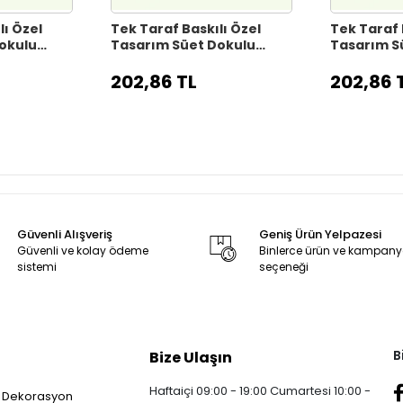
lı Özel
Tek Taraf Baskılı Özel
Tek Taraf 
okulu
Tasarım Süet Dokulu
Tasarım S
akımı
Kırlent Kılıfı Takımı
Kırlent Kıl
KRL2024-34
202,86 TL
202,86 
Güvenli Alışveriş
Geniş Ürün Yelpazesi
Güvenli ve kolay ödeme
Binlerce ürün ve kampan
sistemi
seçeneği
B
Bize Ulaşın
Haftaiçi 09:00 - 19:00 Cumartesi 10:00 -
 Dekorasyon