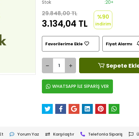
Stok
:20+
29.848,00 TL
%90
3.134,04 TL
indirim
Favorilerime Ekle
Fiyat Alarmı
Sepete Ekl
WHATSAPP İLE SİPARİŞ VER
Et
Yorum Yaz
Karşılaştır
Telefonla Sipariş
Ü