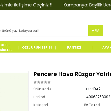
le İletişime Geçiniz !!
Kampanya: Bayilik Ücretind
ARA
OBİL-
ÖZEL ÜRÜN SERİSİ
FANTEZİ
AYA
İKLET
LERİ
Pencere Hava Rüzgar Yalıtı
Ürün Kodu
:-DRP1047
Barkod
:-40068258092
Kategori
:Ev Tekstili