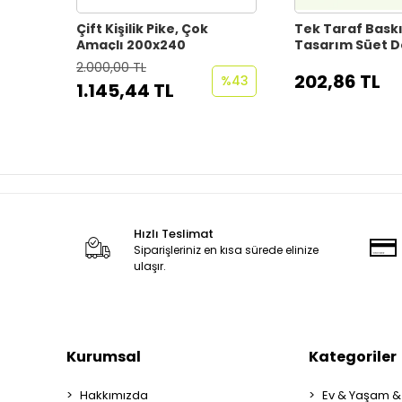
Çift Kişilik Pike, Çok
Tek Taraf Baskı
Amaçlı 200x240
Tasarım Süet D
Kırlent Kılıfı T
2.000,00 TL
KRL2024-35
202,86 TL
%43
1.145,44 TL
Hızlı Teslimat
Siparişleriniz en kısa sürede elinize
ulaşır.
Kurumsal
Kategoriler
Hakkımızda
Ev & Yaşam &