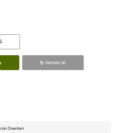
e
Hemen Al
rün Önerileri