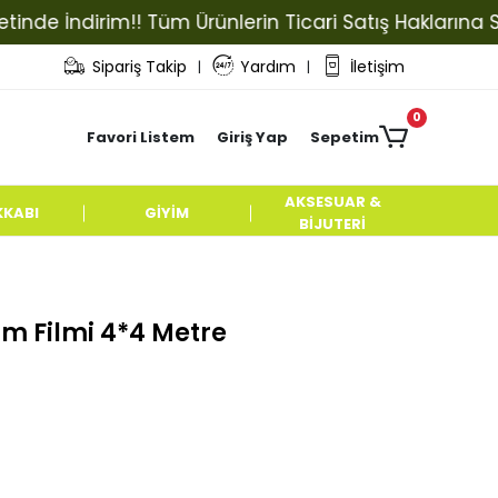
e İndirim!! Tüm Ürünlerin Ticari Satış Haklarına Sahi
Sipariş Takip
Yardım
İletişim
|
|
0
Favori Listem
Giriş Yap
Sepetim
AKSESUAR &
KKABI
GİYİM
BİJUTERİ
m Filmi 4*4 Metre